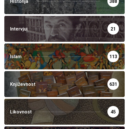
Historija
388
Intervjui
21
Islam
113
Književnost
631
Likovnost
45