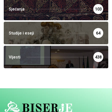
Sjećanja
103
Studije i eseji
64
Vijesti
438