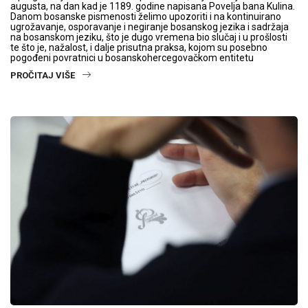
augusta, na dan kad je 1189. godine napisana Povelja bana Kulina.
Danom bosanske pismenosti želimo upozoriti i na kontinuirano
ugrožavanje, osporavanje i negiranje bosanskog jezika i sadržaja
na bosanskom jeziku, što je dugo vremena bio slučaj i u prošlosti
te što je, nažalost, i dalje prisutna praksa, kojom su posebno
pogođeni povratnici u bosanskohercegovačkom entitetu
PROČITAJ VIŠE