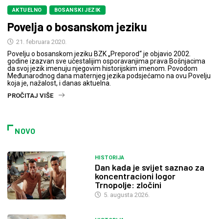
AKTUELNO
BOSANSKI JEZIK
Povelja o bosanskom jeziku
21. februara 2020.
Povelju o bosanskom jeziku BZK „Preporod“ je objavio 2002.
godine izazvan sve učestalijim osporavanjima prava Bošnjacima
da svoj jezik imenuju njegovim historijskim imenom. Povodom
Međunarodnog dana maternjeg jezika podsjećamo na ovu Povelju
koja je, nažalost, i danas aktuelna.
PROČITAJ VIŠE
NOVO
HISTORIJA
Dan kada je svijet saznao za
koncentracioni logor
Trnopolje: zločini
5. augusta 2026.