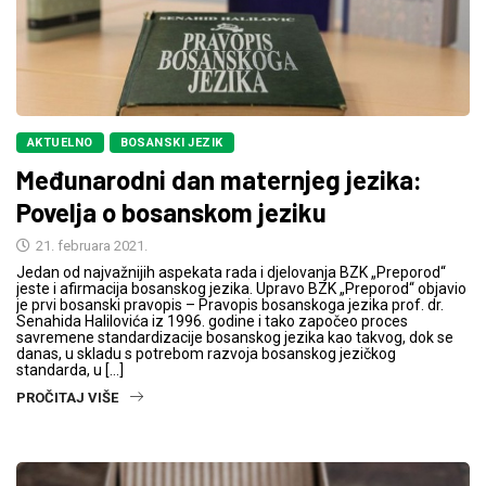
AKTUELNO
BOSANSKI JEZIK
Međunarodni dan maternjeg jezika:
Povelja o bosanskom jeziku
21. februara 2021.
Jedan od najvažnijih aspekata rada i djelovanja BZK „Preporod“
jeste i afirmacija bosanskog jezika. Upravo BZK „Preporod“ objavio
je prvi bosanski pravopis – Pravopis bosanskoga jezika prof. dr.
Senahida Halilovića iz 1996. godine i tako započeo proces
savremene standardizacije bosanskog jezika kao takvog, dok se
danas, u skladu s potrebom razvoja bosanskog jezičkog
standarda, u […]
PROČITAJ VIŠE