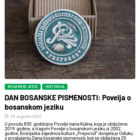
BOSANSKI JEZIK
HISTORIJA
DAN BOSANSKE PISMENOSTI: Povelja o
bosanskom jeziku
29. augusta 2020.
U povodu 830. godišnjice Povelje bana Kulina, koja je obilježena
2019. godine, a tragom Povelje o bosanskom jeziku iz 2002.
godine, Bošnjačka zajednica kulture „Preporod“ donijela je Odluku
o proglašenju Dana bosanske pismenosti, koji se obilježava 29.