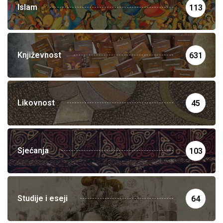
Islam
113
Književnost
631
Likovnost
45
Sjećanja
103
Studije i eseji
64