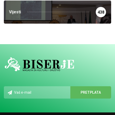
Vijesti
438