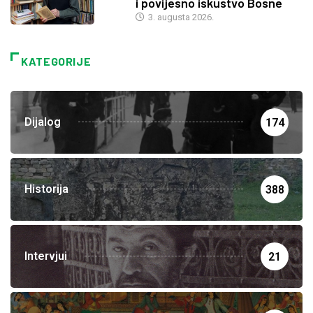
i povijesno iskustvo Bosne
3. augusta 2026.
KATEGORIJE
Dijalog
174
Historija
388
Intervjui
21