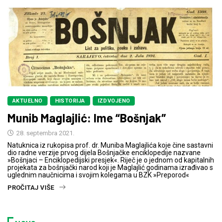
AKTUELNO
HISTORIJA
IZDVOJENO
Munib Maglajlić: Ime “Bošnjak”
28. septembra 2021.
Natuknica iz rukopisa prof. dr. Muniba Maglajlića koje čine sastavni
dio radne verzije prvog dijela Bošnjačke enciklopedije nazvane
»Bošnjaci – Enciklopedijski presjek«. Riječ je o jednom od kapitalnih
projekata za bošnjački narod koji je Maglajlić godinama izrađivao s
uglednim naučnicima i svojim kolegama u BZK »Preporod«
PROČITAJ VIŠE