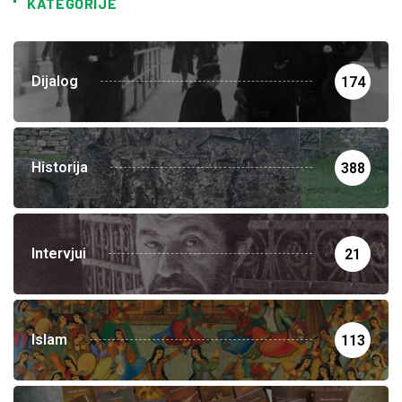
KATEGORIJE
Dijalog
174
Historija
388
Intervjui
21
Islam
113