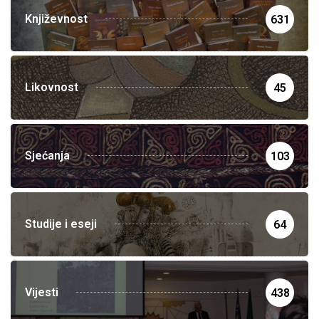
Književnost
631
Likovnost
45
Sjećanja
103
Studije i eseji
64
Vijesti
438