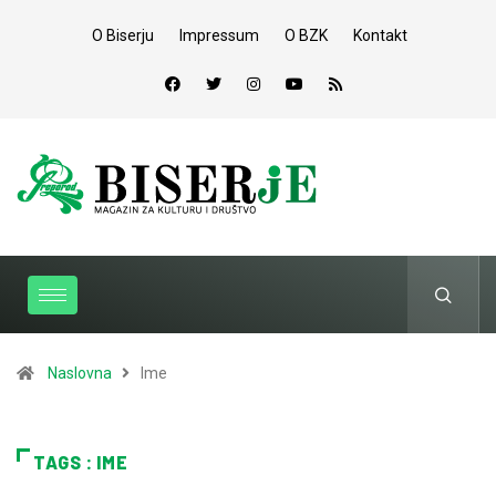
O Biserju
Impressum
O BZK
Kontakt
Naslovna
Ime
TAGS : IME