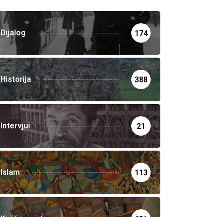
Dijalog
174
Historija
388
Intervjui
21
Islam
113