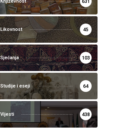
Književnost
631
Likovnost
45
Sjećanja
103
Studije i eseji
64
Vijesti
438