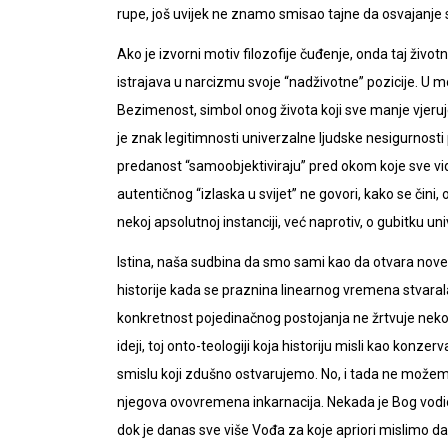
rupe, još uvijek ne znamo smisao tajne da osvajanje
Ako je izvorni motiv filozofije čuđenje, onda taj živ
istrajava u narcizmu svoje “nadživotne” pozicije. U m
Bezimenost, simbol onog života koji sve manje vjeruj
je znak legitimnosti univerzalne ljudske nesigurnost
predanost “samoobjektiviraju” pred okom koje sve vidi
autentičnog “izlaska u svijet” ne govori, kako se čini
nekoj apsolutnoj instanciji, već naprotiv, o gubitku u
Istina, naša sudbina da smo sami kao da otvara nove
historije kada se praznina linearnog vremena stvara
konkretnost pojedinačnog postojanja ne žrtvuje neko
ideji, toj onto-teologiji koja historiju misli kao kon
smislu koji zdušno ostvarujemo. No, i tada ne možemo
njegova ovovremena inkarnacija. Nekada je Bog vodio
dok je danas sve više Vođa za koje apriori mislimo da s