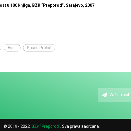
ost u 100 knjiga, BZK “Preporod”, Sarajevo, 2007.
Eseji
Kasim Prohić
© 2019 - 2022.
BZK "Preporod"
. Sva prava zadržana.