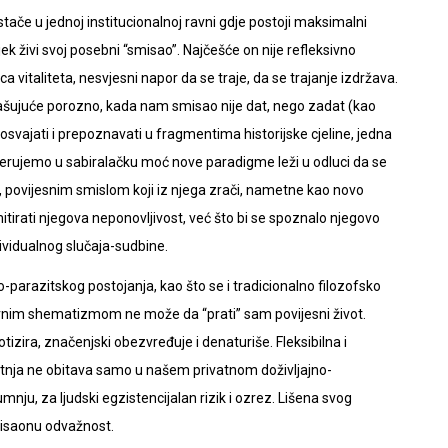
e u jednoj institucionalnoj ravni gdje postoji maksimalni
ek živi svoj posebni “smisao”. Najčešće on nije refleksivno
vitaliteta, nesvjesni napor da se traje, da se trajanje izdržava.
ašujuće porozno, kada nam smisao nije dat, nego zadat (kao
osvajati i prepoznavati u fragmentima historijske cjeline, jedna
jerujemo u sabiralačku moć nove paradigme leži u odluci da se
 on, povijesnim smislom koji iz njega zrači, nametne kao novo
mitirati njegova neponovljivost, već što bi se spoznalo njegovo
ividualnog slučaja-sudbine.
ko-parazitskog postojanja, kao što se i tradicionalno filozofsko
movnim shematizmom ne može da “prati” sam povijesni život.
otizira, značenjski obezvređuje i denaturiše. Fleksibilna i
utnja ne obitava samo u našem privatnom doživljajno-
nju, za ljudski egzistencijalan rizik i ozrez. Lišena svog
misaonu odvažnost.