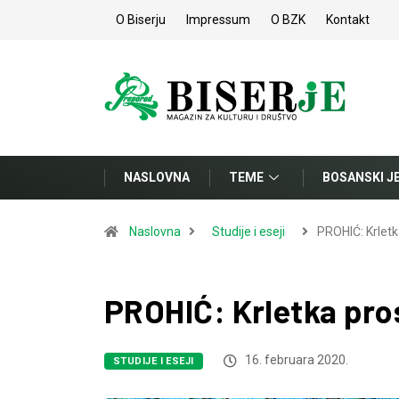
O Biserju
Impressum
O BZK
Kontakt
NASLOVNA
TEME
BOSANSKI J
Naslovna
Studije i eseji
PROHIĆ: Krletk
PROHIĆ: Krletka pro
16. februara 2020.
STUDIJE I ESEJI