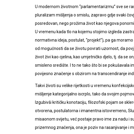
U modernom životnom “parlamentarizmu” sve se rastač
pluralizam mišljenja o smislu, zapravo gdje svaki čovj
posredovan, nego prožima život kao njegova ponornica 
U vremenu kada tlo na kojemu stojimo izgleda zastr
normativna ideja, postulat, “projekt”), pa ga moramo 
od mogućnosti da se životu povrati uzornost, da pov
život živi kao cjelina, kao umjetničko djelo, tj. da se
smisleno središte. I to ne tako što bi se pokušavala i
povijesno značenje s obzirom na transcendiranje ind
Takvi životi su velike rijetkosti u vremenu konfekcijs
mišljenje kategorijalno iscrplo, tako da svojim poj
Izgubivši kritičku konotaciju, filozofski pojam se skler
otvorena, postulatorna i imanentna istovremeno, Sl
misaonom svijetu, već postaje pravo ime za nadu i sum
prizemnog značenja, ona je poziv na rasanjivanje i 