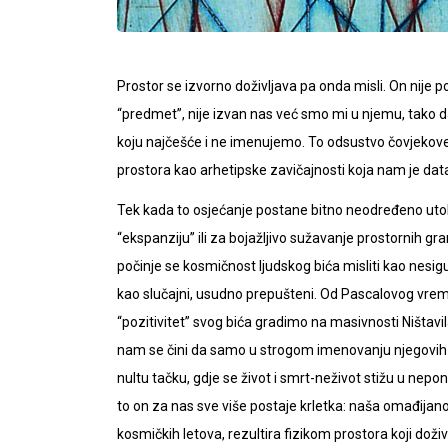
Prostor se izvorno doživljava pa onda misli. On nije
“predmet”, nije izvan nas već smo mi u njemu, tako 
koju najčešće i ne imenujemo. To odsustvo čovjekove 
prostora kao arhetipske zavičajnosti koja nam je dat
Tek kada to osjećanje postane bitno neodređeno utoli
“ekspanziju” ili za bojažljivo sužavanje prostornih gra
počinje se kosmičnost ljudskog bića misliti kao nesigu
kao slučajni, usudno prepušteni. Od Pascalovog vrem
“pozitivitet” svog bića gradimo na masivnosti Ništavi
nam se čini da samo u strogom imenovanju njegovih 
nultu tačku, gdje se život i smrt-neživot stižu u nepono
to on za nas sve više postaje krletka: naša omađijan
kosmičkih letova, rezultira fizikom prostora koji dož