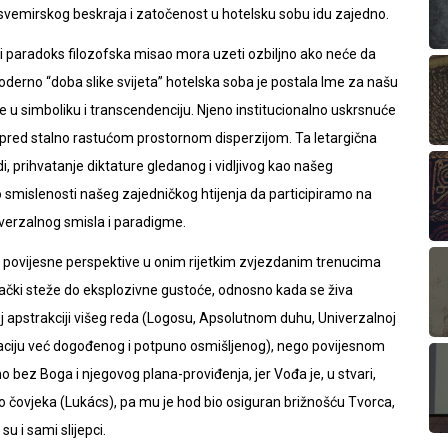
 svemirskog beskraja i zatočenost u hotelsku sobu idu zajedno.
otni paradoks filozofska misao mora uzeti ozbiljno ako neće da
oderno “doba slike svijeta” hotelska soba je postala Ime za našu
e u simboliku i transcendenciju. Njeno institucionalno uskrsnuće
i pred stalno rastućom prostornom disperzijom. Ta letargična
, prihvatanje diktature gledanog i vidljivog kao našeg
, o smislenosti našeg zajedničkog htijenja da participiramo na
niverzalnog smisla i paradigme.
 povijesne perspektive u onim rijetkim zvjezdanim trenucima
lački steže do eksplozivne gustoće, odnosno kada se živa
j apstrakciji višeg reda (Logosu, Apsolutnom duhu, Univerzalnoj
zervaciju već dogođenog i potpuno osmišljenog), nego povijesnom
 bez Boga i njegovog plana-proviđenja, jer Vođa je, u stvari,
 čovjeka (Lukács), pa mu je hod bio osiguran brižnošću Tvorca,
u i sami slijepci.