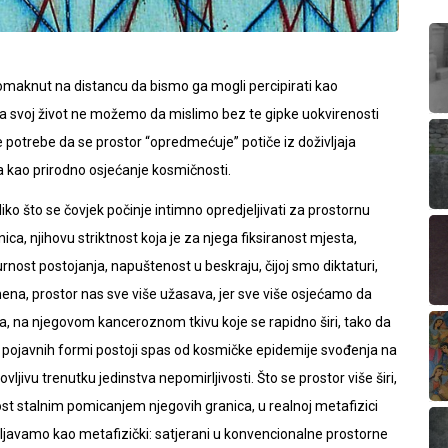
 pomaknut na distancu da bismo ga mogli percipirati kao
da svoj život ne možemo da mislimo bez te gipke uokvirenosti
potrebe da se prostor “opredmećuje” potiče iz doživljaja
a kao prirodno osjećanje kosmičnosti.
ko što se čovjek počinje intimno opredjeljivati za prostornu
nica, njihovu striktnost koja je za njega fiksiranost mjesta,
rnost postojanja, napuštenost u beskraju, čijoj smo diktaturi,
ena, prostor nas sve više užasava, jer sve više osjećamo da
la, na njegovom kanceroznom tkivu koje se rapidno širi, tako da
pojavnih formi postoji spas od kosmičke epidemije svođenja na
vljivu trenutku jedinstva nepomirljivosti. Što se prostor više širi,
ost stalnim pomicanjem njegovih granica, u realnoj metafizici
ivljavamo kao metafizički: satjerani u konvencionalne prostorne