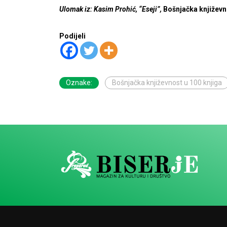
Ulomak iz: Kasim Prohić, “Eseji”,
Bošnjačka književn
Podijeli
Oznake:
Bošnjačka književnost u 100 knjiga