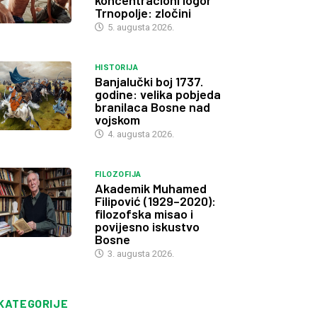
koncentracioni logor
Trnopolje: zločini
5. augusta 2026.
HISTORIJA
Banjalučki boj 1737.
godine: velika pobjeda
branilaca Bosne nad
vojskom
4. augusta 2026.
FILOZOFIJA
Akademik Muhamed
Filipović (1929–2020):
filozofska misao i
povijesno iskustvo
Bosne
3. augusta 2026.
KATEGORIJE