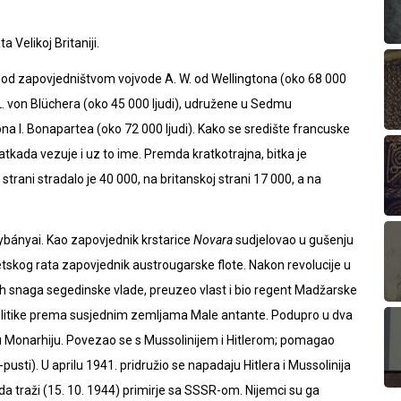
 Velikoj Britaniji.
, pod zapovjedništvom vojvode A. W. od Wellingtona (oko 68 000
 L. von Blüchera (oko 45 000 ljudi), udružene u Sedmu
na I. Bonapartea (oko 72 000 ljudi). Kako se središte francuske
tkada vezuje i uz to ime. Premda kratkotrajna, bitka je
trani stradalo je 40 000, na britanskoj strani 17 000, a na
bányai. Kao zapovjednik krstarice
Novara
sudjelovao u gušenju
etskog rata zapovjednik austrougarske flote. Nakon revolucije u
h snaga segedinske vlade, preuzeo vlast i bio regent Madžarske
 politike prema susjednim zemljama Male antante. Podupro u dva
u Monarhiju. Povezao se s Mussolinijem i Hitlerom; pomagao
ti). U aprilu 1941. pridružio se napadaju Hitlera i Mussolinija
e da traži (15. 10. 1944) primirje sa SSSR-om. Nijemci su ga