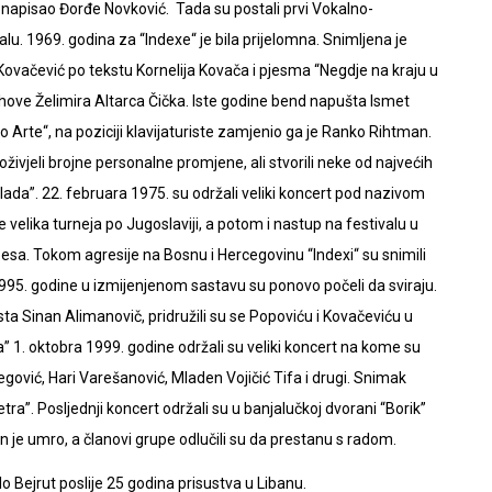
e napisao Đorđe Novković. Tada su postali prvi Vokalno-
lu. 1969. godina za “Indexe“ je bila prijelomna. Snimljena je
vačević po tekstu Kornelija Kovača i pjesma “Negdje na kraju u
ihove Želimira Altarca Čička. Iste godine bend napušta Ismet
o Arte“, na poziciji klavijaturiste zamjenio ga je Ranko Rihtman.
ivjeli brojne personalne promjene, ali stvorili neke od najvećih
alada”. 22. februara 1975. su održali veliki koncert pod nazivom
je velika turneja po Jugoslaviji, a potom i nastup na festivalu u
 nebesa. Tokom agresije na Bosnu i Hercegovinu “Indexi“ su snimili
995. godine u izmijenjenom sastavu su ponovo počeli da sviraju.
ista Sinan Alimanovič, pridružili su se Popoviću i Kovačeviću u
a” 1. oktobra 1999. godine održali su veliki koncert na kome su
egović, Hari Varešanović, Mladen Vojičić Tifa i drugi. Snimak
ra”. Posljednji koncert održali su u banjalučkoj dvorani “Borik”
n je umro, a članovi grupe odlučili su da prestanu s radom.
o Bejrut poslije 25 godina prisustva u Libanu.