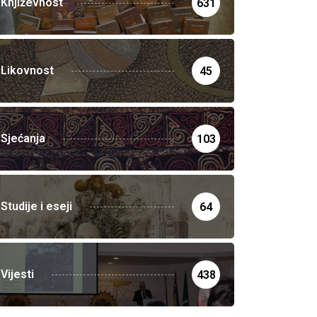
Književnost
631
Likovnost
45
Sjećanja
103
Studije i eseji
64
Vijesti
438