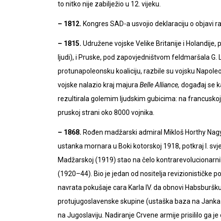
to nitko nije zabilježio u 12. vijeku.
– 1812.
Kongres SAD-a usvojio deklaraciju o objavi rata
– 1815.
Udružene vojske Velike Britanije i Holandije
ljudi), i Pruske, pod zapovjedništvom feldmaršala G.
protunapoleonsku koaliciju, razbile su vojsku Napoleo
vojske nalazio kraj majura
Belle Alliance,
događaj se ka
rezultirala golemim ljudskim gubicima: na francuskoj s
pruskoj strani oko 8000 vojnika.
– 1868.
Rođen madžarski admiral Mikloš Horthy Nagy
ustanka mornara u Boki kotorskoj 1918, potkraj I. svj
Madžarskoj (1919) stao na čelo kontrarevolucionarni
(1920–44). Bio je jedan od nositelja revizionističke
navrata pokušaje cara Karla IV. da obnovi Habsburšk
protujugoslavenske skupine (ustaška baza na Janka-pus
na Jugoslaviju. Nadiranje Crvene armije prisililo ga j