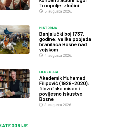
koncentracioni logor
Trnopolje: zločini
5. augusta 2026.
HISTORIJA
Banjalučki boj 1737.
godine: velika pobjeda
branilaca Bosne nad
vojskom
4. augusta 2026.
FILOZOFIJA
Akademik Muhamed
Filipović (1929–2020):
filozofska misao i
povijesno iskustvo
Bosne
3. augusta 2026.
KATEGORIJE