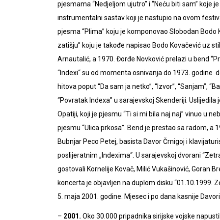
pjesmama “Nedjeljom ujutro” i “Neću biti sam” koje j
instrumentalni sastav koji je nastupio na ovom festiva
pjesma “Plima” koju je komponovao Slobodan Bodo Ko
zatišju” koju je takođe napisao Bodo Kovačević uz st
Arnautalić, a 1970. Đorđe Novković prelazi u bend “Pr
“Indexi“ su od momenta osnivanja do 1973. godine dož
hitova poput “Da sam ja netko”, “Izvor”, “Sanjam”, “B
“Povratak Indexa” u sarajevskoj Skenderiji. Uslijedila 
Opatiji, koji je pjesmu “Ti si mi bila naj naj” vinuo u
pjesmu “Ulica prkosa”. Bend je prestao sa radom, a 1
Bubnjar Peco Petej, basista Davor Črnigoj i klavijatur
poslijeratnim „Indexima“. U sarajevskoj dvorani “Zetr
gostovali Kornelije Kovač, Milić Vukašinović, Goran Br
koncerta je objavljen na duplom disku “01.10.1999. Zet
5. maja 2001. godine. Mjesec i po dana kasnije Davori
–
2001.
Oko 30.000 pripadnika sirijske vojske napustil