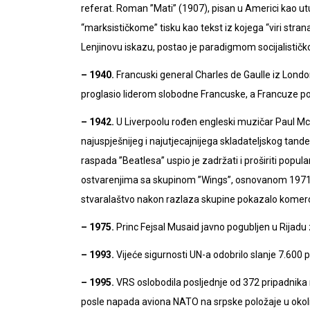
referat. Roman ”Mati” (1907), pisan u Americi kao utu
“marksističkome” tisku kao tekst iz kojega “viri stra
Lenjinovu iskazu, postao je paradigmom socijalistič
– 1940.
Francuski general Charles de Gaulle iz Lond
proglasio liderom slobodne Francuske, a Francuze po
– 1942.
U Liverpoolu rođen engleski muzičar Paul McC
najuspješnijeg i najutjecajnijega skladateljskog tan
raspada ”Beatlesa” uspio je zadržati i proširiti pop
ostvarenjima sa skupinom ”Wings”, osnovanom 1971.
stvaralaštvo nakon razlaza skupine pokazalo komerci
– 1975.
Princ Fejsal Musaid javno pogubljen u Rijadu 
– 1993.
Vijeće sigurnosti UN-a odobrilo slanje 7.600 
– 1995.
VRS oslobodila posljednje od 372 pripadnika 
posle napada aviona NATO na srpske položaje u okoli