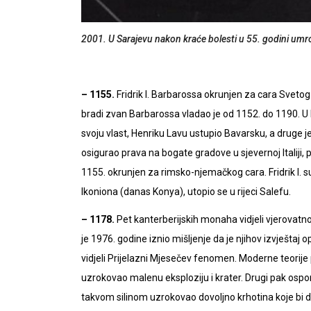
2001. U Sarajevu nakon kraće bolesti u 55. godini umr
– 1155.
Fridrik I. Barbarossa okrunjen za cara Sveto
bradi zvan Barbarossa vladao je od 1152. do 1190. U N
svoju vlast, Henriku Lavu ustupio Bavarsku, a druge j
osigurao prava na bogate gradove u sjevernoj Italiji,
1155. okrunjen za rimsko-njemačkog cara. Fridrik I. 
Ikoniona (danas Konya), utopio se u rijeci Salefu.
– 1178.
Pet kanterberijskih monaha vidjeli vjerovat
je 1976. godine iznio mišljenje da je njihov izvještaj
vidjeli Prijelazni Mjesečev fenomen. Moderne teorije 
uzrokovao malenu eksploziju i krater. Drugi pak ospor
takvom silinom uzrokovao dovoljno krhotina koje bi