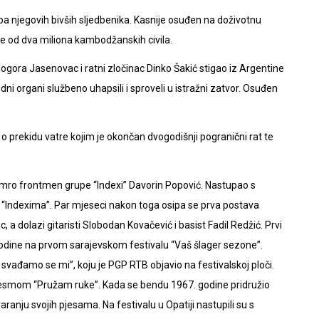
a njegovih bivših sljedbenika. Kasnije osuđen na doživotnu
še od dva miliona kambodžanskih civila.
gora Jasenovac i ratni zločinac Dinko Šakić stigao iz Argentine
i organi službeno uhapsili i sproveli u istražni zatvor. Osuđen
m o prekidu vatre kojim je okončan dvogodišnji pogranični rat te
umro frontmen grupe “Indexi” Davorin Popović. Nastupao s
 “Indexima”. Par mjeseci nakon toga osipa se prva postava
, a dolazi gitaristi Slobodan Kovačević i basist Fadil Redžić. Prvi
odine na prvom sarajevskom festivalu “Vaš šlager sezone”.
 svađamo se mi”, koju je PGP RTB objavio na festivalskoj ploči.
pjesmom “Pružam ruke”. Kada se bendu 1967. godine pridružio
aranju svojih pjesama. Na festivalu u Opatiji nastupili su s