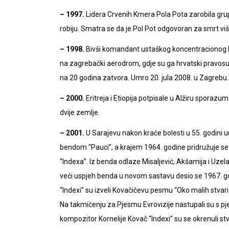
– 1997.
Lidera Crvenih Kmera Pola Pota zarobila grup
robiju. Smatra se da je Pol Pot odgovoran za smrt vi
– 1998.
Bivši komandant ustaškog koncentracionog lo
na zagrebački aerodrom, gdje su ga hrvatski pravosudn
na 20 godina zatvora. Umro 20. jula 2008. u Zagrebu.
– 2000.
Eritreja i Etiopija potpisale u Alžiru sporazu
dvije zemlje.
– 2001.
U Sarajevu nakon kraće bolesti u 55. godini 
bendom “Pauci”, a krajem 1964. godine pridružuje se
“Indexa”. Iz benda odlaze Misaljević, Akšamija i Uzelac
veći uspjeh benda u novom sastavu desio se 1967. g
“Indexi” su izveli Kovačičevu pesmu “Oko malih stvari
Na takmičenju za Pjesmu Evrovizije nastupali su s 
kompozitor Kornelije Kovač “Indexi” su se okrenuli stv