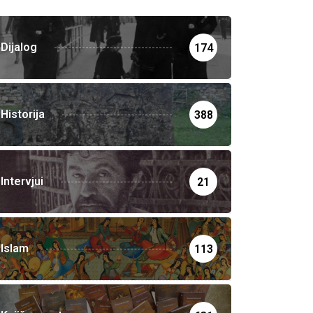
Dijalog
174
Historija
388
Intervjui
21
Islam
113