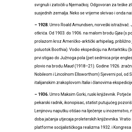
svrgnuli i zatočili u Njemačkoj. Odgovoran za teške
susjednih zemalja. Neko se vrijeme skrivao i onda na
– 1928.
Umro Roald Amundsen, norveški istraživač. Jed
otkrića. Od 1903. do 1906. na malom brodu
Gjøa
(s p
prolazom kroz Američko-arktički arhipelag, približn
poluotok Boothia). Vodio ekspediciju na Antarktiku (
prvi stigao do Južnoga pola (pet sedmica prije engle
plovio na brodu
Maud
(1918–21). Godine 1926. zračn
Nobileom i Lincolnom Ellsworthom) Sjeverni pol, od S
italijanskim zrakoplovom
Italia
i članovima ekspedicij
– 1936
.
Umro Maksim Gorki, ruski književnik. Potječe i
pekarski radnik, ikonopisac, statist putujućeg pozori
Lenjinovu naputku otišao na liječenje u inozemstvo, na
doba jačanja utjecaja proleterskih književnika. Vratio
platforme socijalističkoga realizma 1932. i Kongresa 