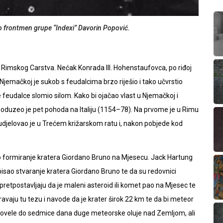
o frontmen grupe “Indexi” Davorin Popović.
g Rimskog Carstva. Nećak Konrada III. Hohenstaufovca, po riđoj
jemačkoj je sukob s feudalcima brzo riješio i tako učvrstio
e feudalce slomio silom. Kako bi ojačao vlast u Njemačkoj i
 poduzeo je pet pohoda na Italiju (1154–78). Na prvome je u Rimu
sudjelovao je u Trećem križarskom ratu i, nakon pobjede kod
no formiranje kratera Giordano Bruno na Mjesecu. Jack Hartung
 opisao stvaranje kratera Giordano Bruno te da su redovnici
pretpostavljaju da je maleni asteroid ili komet pao na Mjesec te
avaju tu tezu i navode da je krater širok 22 km te da bi meteor
 dovele do sedmice dana duge meteorske oluje nad Zemljom, ali