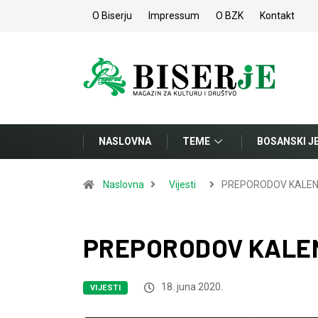
O Biserju
Impressum
O BZK
Kontakt
NASLOVNA
TEME
BOSANSKI J
Naslovna
Vijesti
PREPORODOV KALEND
PREPORODOV KALEND
18. juna 2020.
VIJESTI