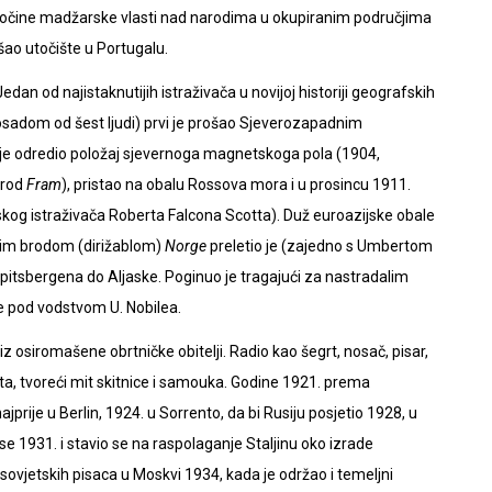
 zločine madžarske vlasti nad narodima u okupiranim područjima
šao utočište u Portugalu.
an od najistaknutijih istraživača u novijoj historiji geografskih
osadom od šest ljudi) prvi je prošao Sjeverozapadnim
o je odredio položaj sjevernoga magnetskoga pola (1904,
brod
Fram
), pristao na obalu Rossova mora i u prosincu 1911.
skog istraživača Roberta Falcona Scotta). Duž euroazijske obale
im brodom (dirižablom)
Norge
preletio je (zajedno s Umbertom
pitsbergena do Aljaske. Poginuo je tragajući za nastradalim
e pod vodstvom U. Nobilea.
z osiromašene obrtničke obitelji. Radio kao šegrt, nosač, pisar,
šta, tvoreći mit skitnice i samouka. Godine 1921. prema
jprije u Berlin, 1924. u Sorrento, da bi Rusiju posjetio 1928, u
 se 1931. i stavio se na raspolaganje Staljinu oko izrade
sovjetskih pisaca u Moskvi 1934, kada je održao i temeljni