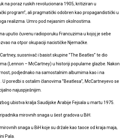
k na poraz ruskih revolucionara 1905, kritiziran u
nački program”, ali pragmatički odobren kao propagandistički u
koga realizma. Umro pod nejasnim okolnostima.
ona uputio čuvenu radioporuku Francuzima u kojoj je sebe
zvao na otpor okupaciji nacističke Njemačke.
artney, suosnivač i basist skupine ”The Beatles” te dio
dema (Lennon – McCartney) u historiji popularne glazbe. Nakon
ularnost, podjednako na samostalnim albumima kao i na
 U poredbi s ostalim članovima ”Beatlesa”
,
McCartneyevo se
jalno najuspješnijim.
zbog ubistva kralja Saudijske Arabije Fejsala u martu 1975.
pripadnika mirovnih snaga u šest gradova u BiH.
mirovnih snaga u BiH koje su držale kao taoce od kraja maja,
ni Pala.