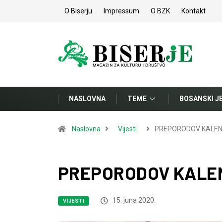
O Biserju
Impressum
O BZK
Kontakt
NASLOVNA
TEME
BOSANSKI J
Naslovna
Vijesti
PREPORODOV KALEND
PREPORODOV KALEND
15. juna 2020.
VIJESTI