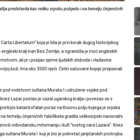
ija predstavila kao veliku srpsku pobjedu i na temelju činjeničnih
Carta Libertatum“ koja je bila je prvi korak dugog historijskog
 engleski kralj Ivan Bez Zemlje, a ograničila je moć engleskih
mstvom, ali je i posijao sjeme ljudskih sloboda i vladavine
oj koži. Ima oko 3500 riječi. Četiri sačuvane kopije prepisivali
ke pod vodstvom sultana Murata I i udružene vojske pod
nez Lazar postao je vazal ugarskog kralja i povezao se s
pretrpio katastrofalan poraz na Kosovu polju kojega je srpska
 na temelju činjeničnih falsifikata gradila velikosrpski nacionalni
azvivši vidovdansku mitomaniju i kult “svetog cara Lazara”. Knez
a sultana Murata I. koji je bio je pokretač janjičarskih postrojba