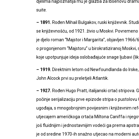
djelima najpoznatija mu je glazba za Ibsenovu dramu
suite.
– 1891.
Rođen Mihail Bulgakov, ruski književnik. Studi
se književnošću, od 1921. živio u Moskvi. Povremeno r
je djelo roman “Majstor i Margarita”, objavljen 1966/6
o progonjenom “Majstoru” u birokratiziranoj Moskvi,
koje upotpunjuje ideja oslobađajuće snage ljubavi (lik
– 1919.
Direktnim letom od Newfoundlanda do Irske, koj
John Alcock prvi su preletjeli Atlantik.
– 1927.
Rođen Hugo Pratt, italijanski crtač stripova.
počinje serijalizaciju prve epizode stripa o pustolovu 
ugođaja, s mnogobrojnim povijesnim i književnim refer
utjecajem američkoga crtača Miltona Caniffa i njegova
još fluidnijim i jednostavnijim vodeći ga prema apstr
je od sredine 1970-ih snažno utjecao na moderni autor