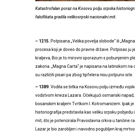
Katastrofalan poraz na Kosovu polju srpska historiograf
falsifikata gradila velikosrpski nacionalni mit.
– 1215.
Potpisana „Velika povelja slobode“ ili „Magna 
procesa koji je doveo do pravne države. Potpisao ju je
kraljeva, Bio je to mirovni sporazum s pobunjenim ple
zakona. „Magna Carta“ je napisana na latinskom na ovčj
su različiti pisari pa zbog tipfelera nisu potpuno iste.
– 1389.
Vodila se bitka na Kosovu polju između vojs
vodstvom kneza Lazara. Očekujući osmanski napad, k
bosanskim kraljem Tvrtkom I. Kotromanićem. Ipak je 
historiografija predstavila kao veliku srpsku pobjedu i
mit, što je potencirala Pravoslavna crkva u tančine r
Lazar je bio zarobljen i navodno pogubljen kraj mrtvog