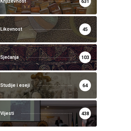
Književnost
631
Likovnost
45
Sjećanja
103
Studije i eseji
64
Vijesti
438