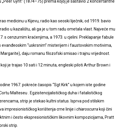
 „Peer Gynt“ (1874–75) prema kojoj je sastavio 2 koncertantne
rao medicinu u Kijevu, radio kao seoski liječnik; od 1919. bavio
adio u kazalištu, ali ga je u tom radu ometala vlast. Najveće mu
7. s cenzurnim kraćenjima, a 1973. u cjelini. Preklapanje fabule
 s evanđeoskim “uskrsnim” misterijem i faustovskim motivima,
 Margarite), daju romanu filozofski smisao i trajnu vrijednost.
i je trajao 10 sati i 12 minuta, engleski piloti Arthur Brown i
 Godine 1967. pokreće časopis “Sgt Kirk” u kojem iste godine
Cortu Malteseu . Egzistencijalističkog duha i fatalističkog
encama, strip je stekao kultni status. Isprva pod stilskim
 impresionističkog korištenja crne linije i
chiaroscurra
koji čini
aktnim i često ekspresionističkim likovnim kompozicijama, Pratt
ski strip.