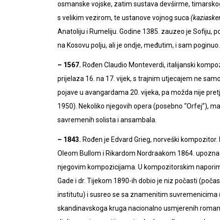
osmanske vojske, zatim sustava devširme, timarskoga
s velikim vezirom, te ustanove vojnog suca
(kaziaske
Anatoliju i Rumeliju. Godine 1385. zauzeo je Sofiju, 
na Kosovu polju, ali je ondje, međutim, i sam poginuo.
– 1567.
Rođen Claudio Monteverdi, italijanski kompo
prijelaza 16. na 17. vijek, s trajnim utjecajem ne sam
pojave u avangardama 20. vijeka, pa možda nije pretj
1950). Nekoliko njegovih opera (posebno “Orfej”), madr
savremenih solista i ansambala.
– 1843.
Rođen je Edvard Grieg, norveški kompozitor. Iak
Oleom Bullom i Rikardom Nordraakom 1864. upoznao je
njegovim kompozicijama. U kompozitorskim naporima p
Gade i dr. Tijekom 1890-ih dobio je niz počasti (poč
institutu) i susreo se sa znamenitim suvremenicima (P.
skandinavskoga kruga nacionalno usmjerenih romant