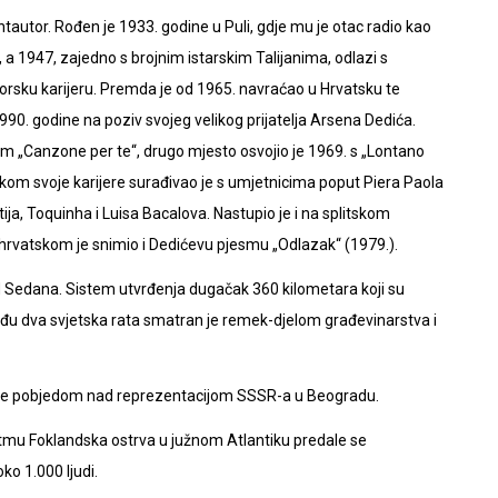
antautor. Rođen je 1933. godine u Puli, gdje mu je otac radio kao
 a 1947, zajedno s brojnim istarskim Talijanima, odlazi s
torsku karijeru. Premda je od 1965. navraćao u Hrvatsku te
990. godine na poziv svojeg velikog prijatelja Arsena Dedića.
om „Canzone per te“, drugo mjesto osvojio je 1969. s „Lontano
ijekom svoje karijere surađivao je s umjetnicima poput Piera Paola
ija, Toquinha i Luisa Bacalova. Nastupio je i na splitskom
 hrvatskom je snimio i Dedićevu pjesmu „Odlazak“ (1979.).
d Sedana. Sistem utvrđenja dugačak 360 kilometara koji su
đu dva svjetska rata smatran je remek-djelom građevinarstva i
rope pobjedom nad reprezentacijom SSSR-a u Beogradu.
tmu Foklandska ostrva u južnom Atlantiku predale se
ko 1.000 ljudi.