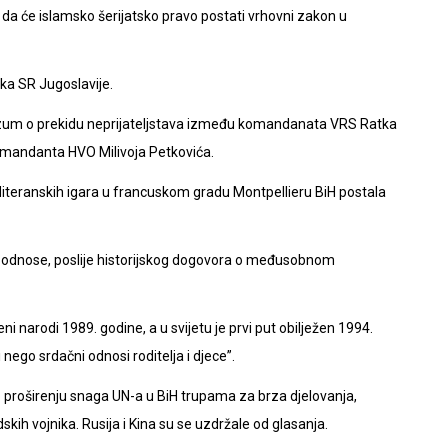
e da će islamsko šerijatsko pravo postati vrhovni zakon u
ka SR Jugoslavije.
um o prekidu neprijateljstava između komandanata VRS Ratka
omandanta HVO Milivoja Petkovića.
eranskih igara u francuskom gradu Montpellieru BiH postala
ke odnose, poslije historijskog dogovora o međusobnom
ni narodi 1989. godine, a u svijetu je prvi put obilježen 1994.
nego srdačni odnosi roditelja i djece”.
o proširenju snaga UN-a u BiH trupama za brza djelovanja,
skih vojnika. Rusija i Kina su se uzdržale od glasanja.