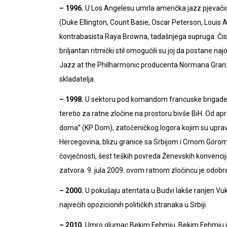
– 1996.
U Los Angelesu umrla američka jazz pjevačica
(Duke Ellington, Count Basie, Oscar Peterson, Louis A
kontrabasista Raya Browna, tadašnjega supruga. Čisti z
briljantan ritmički stil omogućili su joj da postane n
Jazz at the Philharmonic producenta Normana Granza
skladatelja.
– 1998.
U sektoru pod komandom francuske brigade S
teretio za ratne zločine na prostoru bivše BiH. Od a
doma” (KP Dom), zatočeničkog logora kojim su upravlj
Hercegovina, blizu granice sa Srbijom i Crnom Gorom.
čovječnosti, šest teških povreda Ženevskih konvencija
zatvora. 9. jula 2009. ovom ratnom zločincu je odob
– 2000.
U pokušaju atentata u Budvi lakše ranjen Vuk
najvećih opozicionih političkih stranaka u Srbiji.
– 2010.
Umro glumac Bekim Fehmiu. Bekim Fehmiu je 