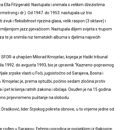
 Ella Fitzgerald. Nastupala i snimala s velikim džezistima
rmstrong i dr.). Od 1947. do 1953. nastupala uz trio
vuk i fleksibilnost njezina glasa, velik raspon (3 oktave) i
ajomiljenijom jazz pjevačicom. Nastupala diljem svijeta s trupom
 te je snimila niz tematskih albuma s djelima najvećih
FOR-a uhapšen Milorad Krnojelac, kojega je Haški tribunal
prila 1992. do avgusta 1993, bio je upravnik “Kazneno-popravnog
ale srpske vlasti u Foči, jugoistočno od Sarajeva, Bosna i
 Krnojelac je, prema optužbi, počinio sedam zločina protiv
 i pet kršenja ratnih zakona i običaja. Osuđen je na 15 godina
reno prijevremeno puštanje na slobodu.
 Drašković, lider Srpskog pokreta obnove, u to vrijeme jedne od
rođen u Sarajevu. Fehmiu porodica je porijeklom iz Đakovice,