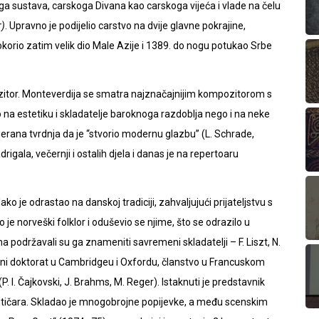
 sustava, carskoga Divana kao carskoga vijeća i vlade na čelu
r)
. Upravno je podijelio carstvo na dvije glavne pokrajine,
pokorio zatim velik dio Male Azije i 1389. do nogu potukao Srbe
zitor. Monteverdija se smatra najznačajnijim kompozitorom s
o na estetiku i skladatelje baroknoga razdoblja nego i na neke
erana tvrdnja da je “stvorio modernu glazbu” (L. Schrade,
igala, večernji i ostalih djela i danas je na repertoaru
o je odrastao na danskoj tradiciji, zahvaljujući prijateljstvu s
 norveški folklor i oduševio se njime, što se odrazilo u
održavali su ga znameniti savremeni skladatelji – F. Liszt, N.
asni doktorat u Cambridgeu i Oxfordu, članstvo u Francuskom
 I. Čajkovski, J. Brahms, M. Reger). Istaknuti je predstavnik
ičara. Skladao je mnogobrojne popijevke, a među scenskim