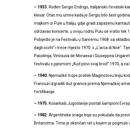
– 1933.
Rođen Sergio Endrigo, italijanski i hrvatski k
klesar. Otac mu umire kada je Sergiu bilo šest godina,
majkom iz Pule u Italiju, gdje gradi zapaženu kantau
održavao koncerte, u svoju rodnu Pulu se vratio tek 1
Pobijedio je na Festivalu u Sanremu 1968. sa skladb
dagli occhi“ i treće mjesto 1970. s „L'arca di Noè“. T
Pasolinija, Viniciusa de Moraesa i Giuseppea Ungarett
festivalu s pjesmom „Kud plovi ovaj brod“ 1970, a na
– 1940.
Njemačke trupe probile Maginotovu liniju ko
Francuzi izgradili duž granice prema Njemačkoj izme
fortifikacije.
– 1975.
Košarkaši Jugoslavije postali šampioni Ev
– 1982.
Argentinske snage koje su pokušale da preo
Britancima. Time je okončan rat u kojem je poginulo o