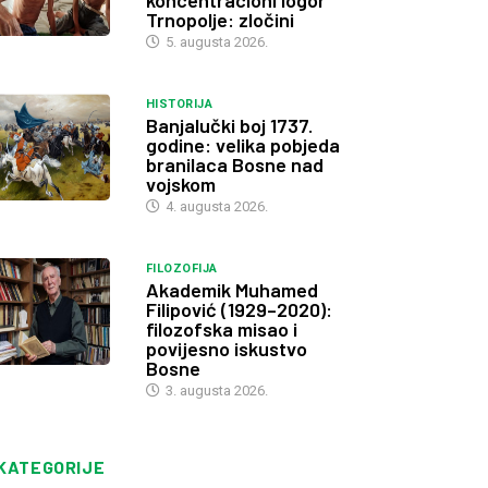
koncentracioni logor
Trnopolje: zločini
5. augusta 2026.
HISTORIJA
Banjalučki boj 1737.
godine: velika pobjeda
branilaca Bosne nad
vojskom
4. augusta 2026.
FILOZOFIJA
Akademik Muhamed
Filipović (1929–2020):
filozofska misao i
povijesno iskustvo
Bosne
3. augusta 2026.
KATEGORIJE