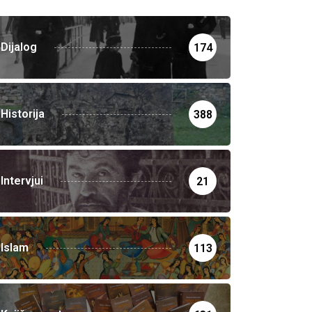
Dijalog
174
Historija
388
Intervjui
21
Islam
113