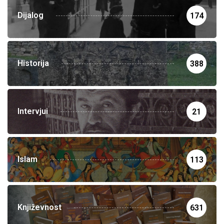
Dijalog
174
Historija
388
Intervjui
21
Islam
113
Književnost
631