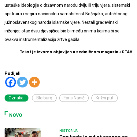
ustaške ideologije o državnom narodu dviju ili triju vjera, sistemski
opstruira i negira nacionalnu samobitnost Bošnjaka, autohtonog
južnoslavenskog naroda islamske vjere. Nestali građevinski
inženjer, otac dviju djevojčica bio bi među onima kojima bi se
ovakva instrumentalizacija žrtve gadila.
Tekst je izvorno objavljen u sedmičnom magazinu STAV
Podijeli
Oznake:
Bleiburg
Faris Nanić
Križni put
NOVO
HISTORIJA
Dan kada je svijet saznao za