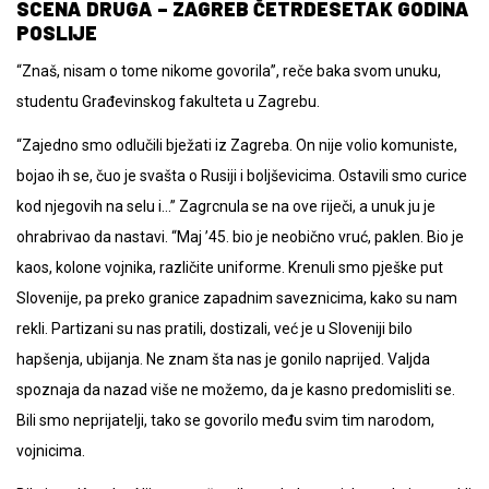
SCENA DRUGA – ZAGREB ČETRDESETAK GODINA
POSLIJE
“Znaš, nisam o tome nikome govorila”, reče baka svom unuku,
studentu Građevinskog fakulteta u Zagrebu.
“Zajedno smo odlučili bježati iz Zagreba. On nije volio komuniste,
bojao ih se, čuo je svašta o Rusiji i boljševicima. Ostavili smo curice
kod njegovih na selu i…” Zagrcnula se na ove riječi, a unuk ju je
ohrabrivao da nastavi. “Maj ’45. bio je neobično vruć, paklen. Bio je
kaos, kolone vojnika, različite uniforme. Krenuli smo pješke put
Slovenije, pa preko granice zapadnim saveznicima, kako su nam
rekli. Partizani su nas pratili, dostizali, već je u Sloveniji bilo
hapšenja, ubijanja. Ne znam šta nas je gonilo naprijed. Valjda
spoznaja da nazad više ne možemo, da je kasno predomisliti se.
Bili smo neprijatelji, tako se govorilo među svim tim narodom,
vojnicima.