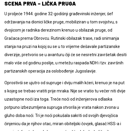
SCENA PRVA – LIČKA PRUGA
U proljeće 1944. godine 32-godišnji građevinski inženjer, šef
održavanja na dionici ličke pruge, mobiliziran u tom svojstvu, s
dvojicom je radnika derezinom krenuo u obilazak pruge, od
Gračaca prema Obrovcu. Rutinski obilazak trase, radi snimanja
stanja na pruzi na kojoj su se u to vrijeme dešavale partizanske
diverzije, pretvorio se u avanturu čiji će se nesretni završetak desiti
malo više od godinu poslije, u metežu raspada NDH i tzv. završnih
partizanskih operacija za oslobođenje Jugoslavije.
Oprostivši se ujutro od supruge i dviju malih kćeri, krenuo je na put
s kojeg se trebao vratiti prije mraka. Nije se vratio tu večer niti dvije
uzastopne noći iza toga. Treće noći od inženjerova odlaska
potpuno izbezumljena supruga otvorila je vrata nakon zvona u
gluho doba noći. Tri je noći pokušala sakriti od svojih djevojčica
činjenicu da je njihov otac, miran obiteljski čovjek, glasač HSS-a i