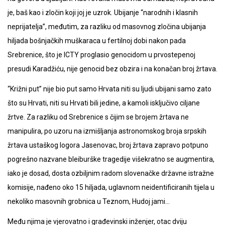
je, baš kao i zločin koji joj je uzrok. Ubijanje “narodnih i klasnih
neprijatelja”, međutim, za razliku od masovnog zločina ubijanja
hiljada bošnjačkih muškaraca u fertilnoj dobi nakon pada
Srebrenice, što je ICTY proglasio genocidom u prvostepenoj
presudi Karadžiću, nije genocid bez obzira i na konačan broj žrtava.
“Križni put” nije bio put samo Hrvata niti su ljudi ubijani samo zato
što su Hrvati, niti su Hrvati bili jedine, a kamoli isključivo ciljane
žrtve. Za razliku od Srebrenice s čijim se brojem žrtava ne
manipulira, po uzoru na izmišljanja astronomskog broja srpskih
žrtava ustaškog logora Jasenovac, broj žrtava zapravo potpuno
pogrešno nazvane bleiburške tragedije višekratno se augmentira,
iako je dosad, dosta ozbiljnim radom slovenačke državne istražne
komisije, nađeno oko 15 hiljada, uglavnom neidentificiranih tijela u
nekoliko masovnih grobnica u Teznom, Hudoj jami…
Među njima je vjerovatno i građevinski inženjer, otac dviju