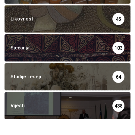
Likovnost
45
Sjećanja
103
Studije i eseji
64
Vijesti
438