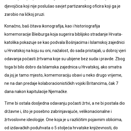
djevojčica koji nije poslušao savjet partizanskog oficira koji ga je
zarobio na ličkoj pruzi.
Konačno, baš čitava ikonografija, kao i historiografija
komemoracije Bleiburga koja sugerira biblijsko stradanje Hrvata-
katolika pokazuje se kao podvala Bošnjacima i Islamskoj zajednici
u Hrvatskoj na koju su oni, nažalost, do sada pristajali, u dobroj vjeri
odavanja počasti žrtvama koje su ubijene bez suda i pravde. Zbog
toga bi bilo dobro da Islamska zajednica u Hrvatskoj, ako smatra
da joj je tamo mjesto, komemoraciju obavi u neko drugo vrijeme,
ne na dan predaje kolaboracionističkih vojski Britancima, čak 7
dana nakon kapitulacije Njemačke.
Time bi ostala dosljedna odavanju počasti žrtvi, a ne bi postala dio
državne i, što je posebno zabrinjavajuće, velikonacionalne i
žrtvoslovne ideologije. One koja je u različitim pojavnim oblicima,
od izdavačkih poduhvata o 5 stoljeća hrvatske književnosti, do