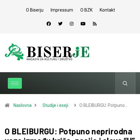
O Biserju
Impressum
O BZK
Kontakt
Naslovna
Studije i eseji
O BLEIBURGU: Potpuno…
O BLEIBURGU: Potpuno neprirodna