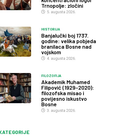
koncentracioni logor
Trnopolje: zločini
5. augusta 2026.
HISTORIJA
Banjalučki boj 1737.
godine: velika pobjeda
branilaca Bosne nad
vojskom
4. augusta 2026.
FILOZOFIJA
Akademik Muhamed
Filipović (1929–2020):
filozofska misao i
povijesno iskustvo
Bosne
3. augusta 2026.
KATEGORIJE