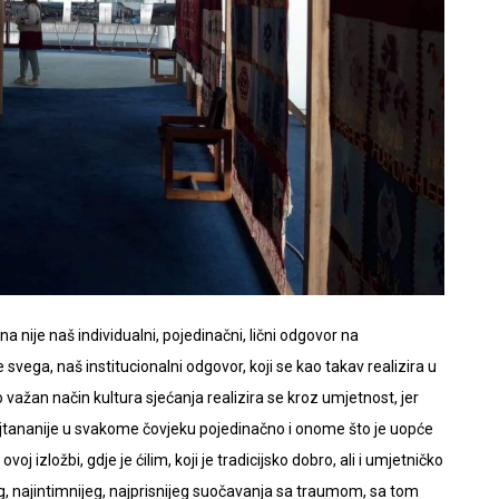
na nije naš individualni, pojedinačni, lični odgovor na
 svega, naš institucionalni odgovor, koji se kao takav realizira u
 važan način kultura sjećanja realizira se kroz umjetnost, jer
jtananije u svakome čovjeku pojedinačno i onome što je uopće
j izložbi, gdje je ćilim, koji je tradicijsko dobro, ali i umjetničko
g, najintimnijeg, najprisnijeg suočavanja sa traumom, sa tom