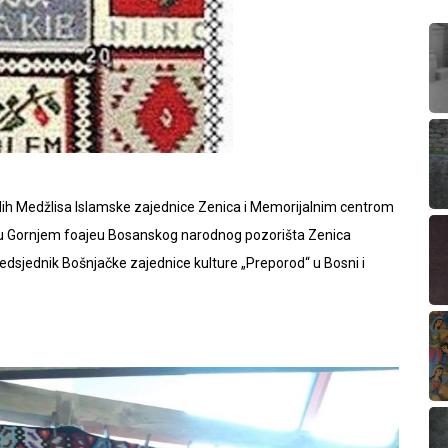
dih Medžlisa Islamske zajednice Zenica i Memorijalnim centrom
ine u Gornjem foajeu Bosanskog narodnog pozorišta Zenica
redsjednik Bošnjačke zajednice kulture „Preporod“ u Bosni i