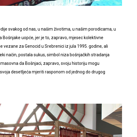
gedije svakog od nas, u našim životima, u našim porodicama, u
za Bošnjake uopće, jer je to, zapravo, mjesec kolektivne
je vezane za Genocid u Srebrenici iz jula 1995. godine, ali
neki način, postala sukus, simbol niza bošnjačkih stradanja
iko masovna da Bošnjaci, zapravo, svoju historiju mogu
e, svoja desetljeća mjeriti rasponom od jednog do drugog