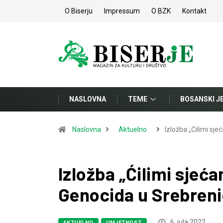
O Biserju
Impressum
O BZK
Kontakt
NASLOVNA
TEME
BOSANSKI J
Naslovna
Aktuelno
Izložba „Ćilimi sje
Izložba „Ćilimi sjeć
Genocida u Srebreni
6. jula 2022.
AKTUELNO
UMJETNOST