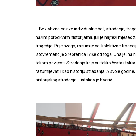
– Bez obzira na sve individualne boli, stradanja, tra
našim porodičnim historijama, juli je najteži mjesec 
tragedije. Prije svega, razumije se, kolektivne tragedi
istovremeno je Srebrenica i više od toga. Ona je, na 
tokom povijesti. Stradanja koja su toliko česta i tol
razumijevati i kao historiju stradanja. A svoje godin
historijskog stradanja – istakao je Kodrić.