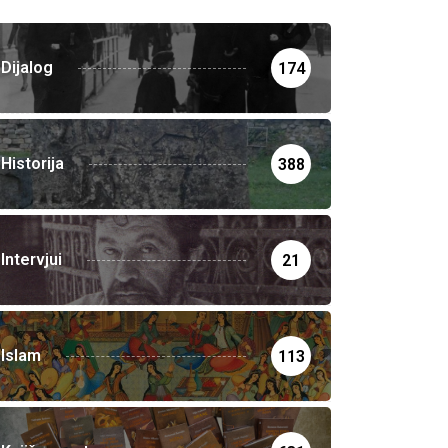
Dijalog
174
Historija
388
Intervjui
21
Islam
113