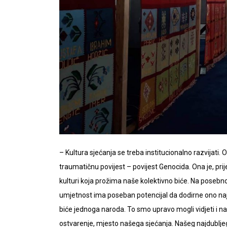
– Kultura sjećanja se treba institucionalno razvijati. O
traumatičnu povijest – povijest Genocida. Ona je, prije
kulturi koja prožima naše kolektivno biće. Na posebno
umjetnost ima poseban potencijal da dodirne ono na
biće jednoga naroda. To smo upravo mogli vidjeti i na ovo
ostvarenje, mjesto našega sjećanja. Našeg najdublje