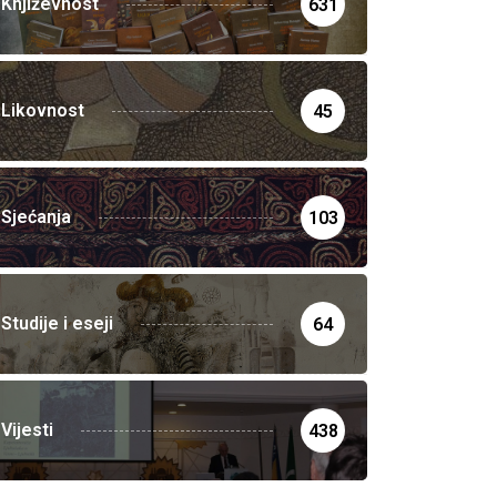
Književnost
631
Likovnost
45
Sjećanja
103
Studije i eseji
64
Vijesti
438