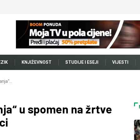
EZIK
KNJIŽEVNOST
STUDIJE I ESEJI
VIJESTI
ćanja“…
anja“ u spomen na žrtve
ci