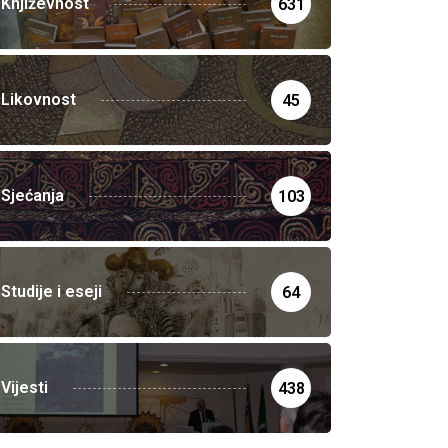
Književnost
631
Likovnost
45
Sjećanja
103
Studije i eseji
64
Vijesti
438