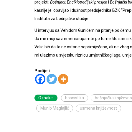
projekti:
Bošnjaci: Enciklopedijski presjek
i
Bošnjački bi
kasnije je obavljao i dužnost predsjednika BZK
“
Prep
Instituta za bošnjačke studije.
U intervjuu sa Vehidom Gunićem na pitanje po čemu će
da me moji savremenici upamte po tome što sam skre
Volio bih da to ne ostane neprimijećeno, ali ne zbog 
mi ulazimo u svjetsku riznicu umjetničkog laga, umjetn
Podijeli
Oznake:
bosnistika
bošnjačka književno
Munib Maglajlić
usmena književnost