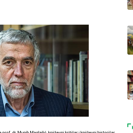
of. dr. Munib Maglajlić, književni kritičar i književni historičar