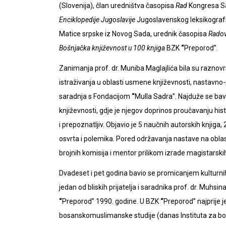
(Slovenija), član uredništva časopisa
Rad
Kongresa Sa
Enciklopedije Jugoslavije
Jugoslavenskog leksikogra
Matice srpske iz Novog Sada, urednik časopisa
Radov
Bošnjačka književnost u 100 knjiga
BZK
“
P
reporod
”.
Zanimanja prof. dr. Muniba Maglajlića bila su raznov
istraživanja u oblasti usmene književnosti, nastavn
saradnja s Fondacijom
“
Mulla Sadra”. Najduže se bav
književnosti, gdje je njegov doprinos proučavanju his
i prepoznatljiv. Objavio je 5 naučnih autorskih knjiga,
osvrta i polemika. Pored održavanja nastave na obl
brojnih komisija i mentor prilikom izrade magistarski
Dvadeset i pet godina bavio se promicanjem kulturnih
jedan od bliskih prijatelja i saradnika prof. dr. Muhs
“
Preporod” 1990. godine. U BZK
“
Preporod” najprije 
bosanskomuslimanske studije (danas Instituta za bošn