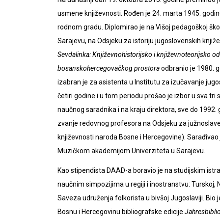
usmene književnosti. Rođen je 24. marta 1945. godine
rodnom gradu. Diplomirao je na Višoj pedagoškoj školi
Sarajevu, na Odsjeku za istoriju jugoslovenskih knjiž
Sevdalinka:
Književnohistorijsko i književnoteorijsko 
bosanskohercegovačkog prostora
odbranio je 1980. 
izabran je za asistenta u Institutu za izučavanje jugo
četiri godine i u tom periodu prošao je izbor u sva tr
naučnog saradnika i na kraju direktora, sve do 1992. g
zvanje redovnog profesora na Odsjeku za južnoslav
književnosti naroda Bosne i Hercegovine). Sarađiva
Muzičkom akademijom Univerziteta u Sarajevu.
Kao stipendista DAAD-a boravio je na studijskim ist
naučnim simpozijima u regiji i inostranstvu: Turskoj,
Saveza udruženja folkorista u bivšoj Jugoslaviji. Bio 
Bosnu i Hercegovinu bibliografske edicije
Jahresbibli