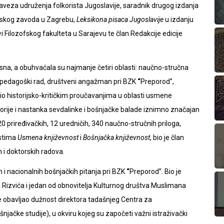
veza udruženja folkorista Jugoslavije, saradnik drugog izdanja
fskog zavoda u Zagrebu,
Leksikona pisaca Jugoslavije
u izdanju
i
Filozofskog fakulteta u Sarajevu te član Redakcije edicije
rsna, a obuhvaćala su najmanje četiri oblasti: naučno-stručna
o-pedagoški rad, društveni angažman pri BZK
“
P
reporod
”,
io historijsko-kritičkim proučavanjima u oblasti usmene
torije i nastanka sevdalinke i bošnjačke balade iznimno značajan
 20 priređivačkih, 12 uredničih, 340 naučno-stručnih priloga,
astima
Usmena književnost
i
Bošnjačka književnost
, bio je član
h i doktorskih radova.
 i nacionalnih bošnjačkih pitanja pri BZK
“
P
reporod
”. Bio je
ina Rizvića i jedan od obnovitelja Kulturnog društva Muslimana
je obavljao dužnost direktora tadašnjeg Centra za
jačke studije), u okviru kojeg su započeti važni istraživački