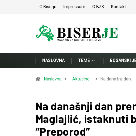
O Biserju
Impressum
O BZK
Kontakt
NASLOVNA
TEME
BOSANSKI J
Naslovna
Aktuelno
Na današnji dan…
Na današnji dan prem
Maglajlić, istaknuti 
“Preporod”