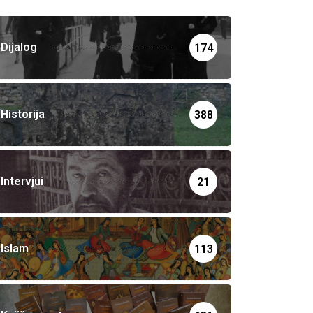
Dijalog
174
Historija
388
Intervjui
21
Islam
113