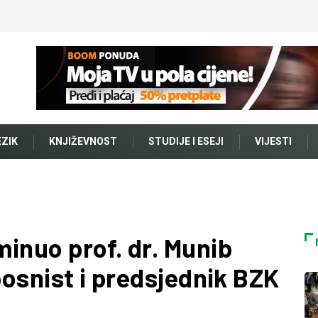
EZIK
KNJIŽEVNOST
STUDIJE I ESEJI
VIJESTI
inuo prof. dr. Munib
bosnist i predsjednik BZK