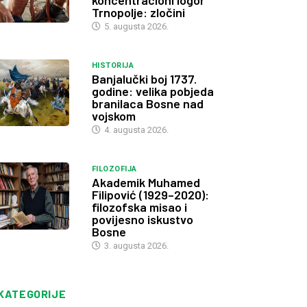
koncentracioni logor
Trnopolje: zločini
5. augusta 2026.
HISTORIJA
Banjalučki boj 1737.
godine: velika pobjeda
branilaca Bosne nad
vojskom
4. augusta 2026.
FILOZOFIJA
Akademik Muhamed
Filipović (1929–2020):
filozofska misao i
povijesno iskustvo
Bosne
3. augusta 2026.
KATEGORIJE