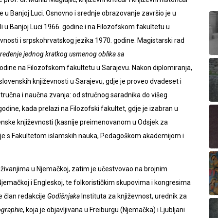
 u Banjoj Luci. Osnovno i srednje obrazovanje završio je u
 u Banjoj Luci 1966. godine i na Filozofskom fakultetu u
evnosti i srpskohrvatskog jezika 1970. godine. Magistarski rad
određenje jednog kratkog usmenog oblika sa
godine na Filozofskom fakultetu u Sarajevu. Nakon diplomiranja,
slovenskih književnosti u Sarajevu, gdje je proveo dvadeset i
i stručna i naučna zvanja: od stručnog saradnika do višeg
odine, kada prelazi na Filozofski fakultet, gdje je izabran u
enske književnosti (kasnije preimenovanom u Odsjek za
o je s Fakultetom islamskih nauka, Pedagoškom akademijom i
raživanjima u Njemačkoj, zatim je učestvovao na brojnim
 Njemačkoj i Engleskoj, te folkorističkim skupovima i kongresima
je član redakcije
Godišnjaka
Instituta za književnost, urednik za
ographie
, koja je objavljivana u Freiburgu (Njemačka) i Ljubljani