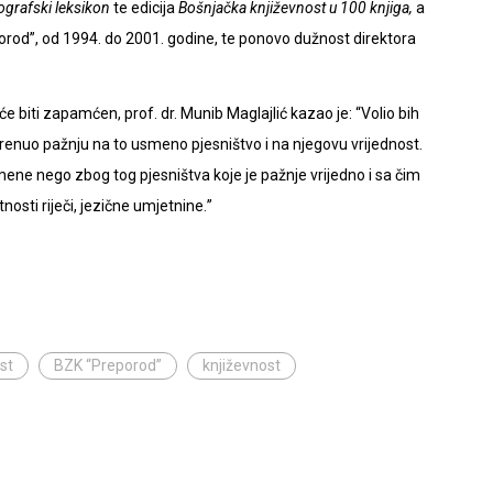
ografski leksikon
te edicija
Bošnjačka književnost u 100 knjiga,
a
orod”, od 1994. do 2001. godine, te ponovo dužnost direktora
 biti zapamćen, prof. dr. Munib Maglajlić kazao je:
“
Volio bih
nuo pažnju na to usmeno pjesništvo i na njegovu vrijednost.
mene nego zbog tog pjesništva koje je pažnje vrijedno i sa čim
osti riječi, jezične umjetnine.
”
st
BZK “Preporod”
književnost