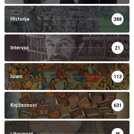
Historija
388
Intervjui
21
Islam
113
Književnost
631
Likovnost