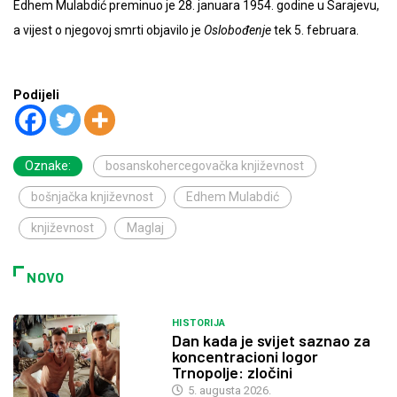
Edhem Mulabdić preminuo je 28. januara 1954. godine u Sarajevu,
a vijest o njegovoj smrti objavilo je
Oslobođenje
tek 5. februara.
Podijeli
Oznake:
bosanskohercegovačka književnost
bošnjačka književnost
Edhem Mulabdić
književnost
Maglaj
NOVO
HISTORIJA
Dan kada je svijet saznao za
koncentracioni logor
Trnopolje: zločini
5. augusta 2026.