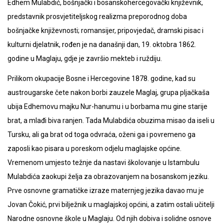
Edhem Mulabdić, bošnjački i bosanskohercegovački književnik,
predstavnik prosvjetiteljskog realizma preporodnog doba
bošnjačke književnosti; romansijer, pripovjedač, dramski pisac i
kulturni djelatnik, rođen je na današnji dan, 19. oktobra 1862.
godine u Maglaju, gdje je završio mekteb i ruždiju.
Prilikom okupacije Bosne i Hercegovine 1878. godine, kad su
austrougarske čete nakon borbi zauzele Maglaj, grupa pljačkaša
ubija Edhemovu majku Nur-hanumu i u borbama mu gine starije
brat, a mlađi biva ranjen. Tada Mulabdića obuzima misao da iseli u
Tursku, ali ga brat od toga odvraća, oženi ga i povremeno ga
zaposli kao pisara u poreskom odjelu maglajske općine.
Vremenom umjesto težnje da nastavi školovanje u Istambulu
Mulabdića zaokupi želja za obrazovanjem na bosanskom jeziku.
Prve osnovne gramatičke izraze maternjeg jezika davao mu je
Jovan Čokić, prvi bilježnik u maglajskoj općini, a zatim ostali učitelji
Narodne osnovne škole u Maglaju. Od njih dobiva i solidne osnove