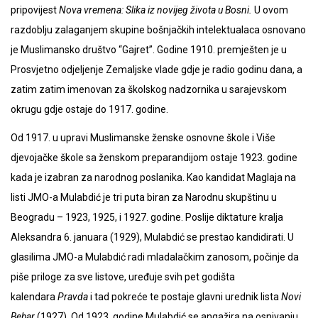
pripovijest
Nova vremena: Slika iz novijeg života u Bosni.
U ovom
razdoblju zalaganjem skupine bošnjačkih intelektualaca osnovano
je Muslimansko društvo “Gajret”. Godine 1910. premješten je u
Prosvjetno odjeljenje Zemaljske vlade gdje je radio godinu dana, a
zatim zatim imenovan za školskog nadzornika u sarajevskom
okrugu gdje ostaje do 1917. godine.
Od 1917. u upravi Muslimanske ženske osnovne škole i Više
djevojačke škole sa ženskom preparandijom ostaje 1923. godine
kada je izabran za narodnog poslanika. Kao kandidat Maglaja na
listi JMO-a Mulabdić je tri puta biran za Narodnu skupštinu u
Beogradu – 1923, 1925, i 1927. godine. Poslije diktature kralja
Aleksandra 6. januara (1929), Mulabdić se prestao kandidirati. U
glasilima JMO-a Mulabdić radi mladalačkim zanosom, počinje da
piše priloge za sve listove, uređuje svih pet godišta
kalendara
Pravda
i tad pokreće te postaje glavni urednik lista
Novi
Behar
(1927). Od 1923. godine Mulabdić se angažira na osnivanju