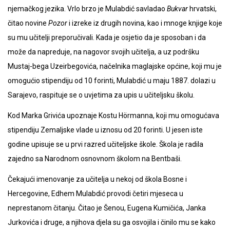
njemačkog jezika. Vrlo brzo je Mulabdić savladao
Bukvar
hrvatski,
čitao novine
Pozor
i izreke iz drugih novina, kao i mnoge knjige koje
su mu učitelji preporučivali. Kada je osjetio da je sposoban i da
može da napreduje, na nagovor svojih učitelja, a uz podršku
Mustaj-bega Uzeirbegovića, načelnika maglajske općine, koji mu je
omogućio stipendiju od 10 forinti, Mulabdić u maju 1887. dolazi u
Sarajevo, raspituje se o uvjetima za upis u učiteljsku školu.
Kod Marka Grivića upoznaje Kostu Hörmanna, koji mu omogućava
stipendiju Zemaljske vlade u iznosu od 20 forinti. U jesen iste
godine upisuje se u prvi razred učiteljske škole. Škola je radila
zajedno sa Narodnom osnovnom školom na Bentbaši.
Čekajući imenovanje za učitelja u nekoj od škola Bosne i
Hercegovine, Edhem Mulabdić provodi četiri mjeseca u
neprestanom čitanju. Čitao je Šenou, Eugena Kumičića, Janka
Jurkovića i druge, a njihova djela su ga osvojila i činilo mu se kako