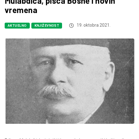
Mulabdića, pisca Bosne i novih
vremena
19. oktobra 2021.
AKTUELNO
KNJIŽEVNOST