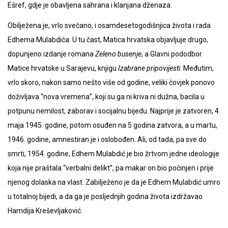
Ešref, gdje je obavljena sahrana i klanjana dženaza.
Obilježena je, vrlo svečano, i osamdesetogodišnjica života i rada
Edhema Mulabdića. U tu čast, Matica hrvatska objavljuje drugo,
dopunjeno izdanje romana
Zeleno busenje
, a Glavni pododbor
Matice hrvatske u Sarajevu, knjigu
Izabrane pripovijesti
. Međutim,
vrlo skoro, nakon samo nešto više od godine, veliki čovjek ponovo
doživljava “nova vremena”, koji su ga ni kriva ni dužna, bacila u
potpunu nemilost, zaborav i socijalnu bijedu. Najprije je zatvoren, 4.
maja 1945. godine, potom osuđen na 5 godina zatvora, a u martu,
1946. godine, amnestiran je i oslobođen. Ali, od tada, pa sve do
smrti, 1954. godine, Edhem Mulabdić je bio žrtvom jedne ideologije
koja nije praštala “verbalni delikt”, pa makar on bio počinjen i prije
njenog dolaska na vlast. Zabilježeno je da je Edhem Mulabdić umro
u totalnoj bijedi, a da ga je posljednjih godina života izdržavao
Hamdija Kreševljaković.