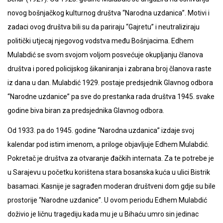
novog bošnjačkog kulturnog društva “Narodna uzdanica”. Motivi i
zadaci ovog društva bili su da pariraju “Gajretu” i neutraliziraju
politički utjecaj njegovog vodstva među Bošnjacima. Edhem
Mulabdić se svom svojom voljom posvećuje okupljanju članova
društva i pored policijskog šikaniranja i zabrana broj članova raste
iz dana u dan. Mulabdić 1929. postaje predsjednik Glavnog odbora
“Narodne uzdanice” pa sve do prestanka rada društva 1945. svake
godine biva biran za predsjednika Glavnog odbora.
Od 1933. pa do 1945. godine “Narodna uzdanica” izdaje svoj
kalendar pod istim imenom, a priloge objavljuje Edhem Mulabdić.
Pokretač je društva za otvaranje đačkih internata. Za te potrebe je
u Sarajevu u početku korištena stara bosanska kuća u ulici Bistrik
basamaci. Kasnije je sagrađen moderan društveni dom gdje su bile
prostorije “Narodne uzdanice”. U ovom periodu Edhem Mulabdić
doživio je ličnu tragediju kada mu je u Bihaću umro sin jedinac