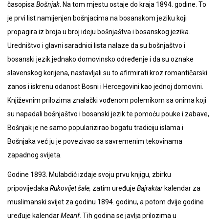
časopisa
Bošnjak
. Na tom mjestu ostaje do kraja 1894. godine. To
je prvi list namijenjen bošnjacima na bosanskom jeziku koji
propagira iz broja u broj ideju bošnjaštva i bosanskog jezika.
Uredništvo i glavni saradnici lista nalaze da su bošnjaštvo i
bosanski jezik jednako domovinsko određenje i da su oznake
slavenskog korijena, nastavljali su to afirmirati kroz romantičarski
zanos i iskrenu odanost Bosni i Hercegovini kao jednoj domovini.
Književnim prilozima znalački vođenom polemikom sa onima koji
su napadali bošnjaštvo i bosanski jezik te pomoću pouke i zabave,
Bošnjak je ne samo popularizirao bogatu tradiciju islama i
Bošnjaka već ju je povezivao sa savremenim tekovinama
zapadnog svijeta.
Godine 1893. Mulabdić izdaje svoju prvu knjigu, zbirku
pripovijedaka
Rukovijet šale,
zatim uređuje
Bajraktar
kalendar za
muslimanski svijet za godinu 1894. godinu, a potom dvije godine
uređuje kalendar
Mearif
. Tih godina se javlja prilozima u