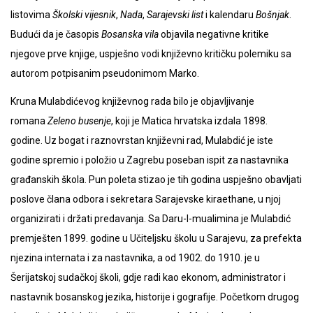
listovima
Školski vijesnik
,
Nada
,
Sarajevski list
i kalendaru
Bošnjak
.
Budući da je časopis
Bosanska vila
objavila negativne kritike
njegove prve knjige, uspješno vodi književno kritičku polemiku sa
autorom potpisanim pseudonimom Marko.
Kruna Mulabdićevog književnog rada bilo je objavljivanje
romana
Zeleno busenje
, koji je Matica hrvatska izdala 1898.
godine. Uz bogat i raznovrstan književni rad, Mulabdić je iste
godine spremio i položio u Zagrebu poseban ispit za nastavnika
građanskih škola. Pun poleta stizao je tih godina uspješno obavljati
poslove člana odbora i sekretara Sarajevske kiraethane, u njoj
organizirati i držati predavanja. Sa Daru-l-mualimina je Mulabdić
premješten 1899. godine u Učiteljsku školu u Sarajevu, za prefekta
njezina internata i za nastavnika, a od 1902. do 1910. je u
Šerijatskoj sudačkoj školi, gdje radi kao ekonom, administrator i
nastavnik bosanskog jezika, historije i gografije. Početkom drugog