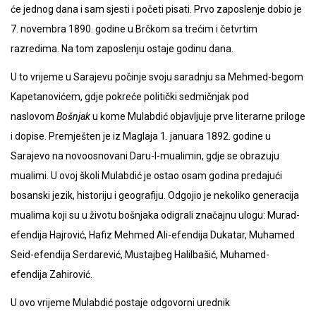
će jednog dana i sam sjesti i početi pisati. Prvo zaposlenje dobio je
7. novembra 1890. godine u Brčkom sa trećim i četvrtim
razredima. Na tom zaposlenju ostaje godinu dana.
U to vrijeme u Sarajevu počinje svoju saradnju sa Mehmed-begom
Kapetanovićem, gdje pokreće politički sedmičnjak pod
naslovom
Bošnjak
u kome Mulabdić objavljuje prve literarne priloge
i dopise. Premješten je iz Maglaja 1. januara 1892. godine u
Sarajevo na novoosnovani Daru-l-mualimin, gdje se obrazuju
mualimi. U ovoj školi Mulabdić je ostao osam godina predajući
bosanski jezik, historiju i geografiju. Odgojio je nekoliko generacija
mualima koji su u životu bošnjaka odigrali značajnu ulogu: Murad-
efendija Hajrović, Hafiz Mehmed Ali-efendija Dukatar, Muhamed
Seid-efendija Serdarević, Mustajbeg Halilbašić, Muhamed-
efendija Zahirović.
U ovo vrijeme Mulabdić postaje odgovorni urednik