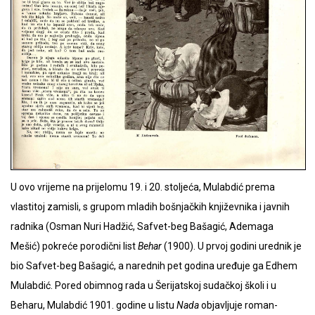
U ovo vrijeme na prijelomu 19. i 20. stoljeća, Mulabdić prema
vlastitoj zamisli, s grupom mladih bošnjačkih književnika i javnih
radnika (Osman Nuri Hadžić, Safvet-beg Bašagić, Ademaga
Mešić) pokreće porodični list
Behar
(1900). U prvoj godini urednik je
bio Safvet-beg Bašagić, a narednih pet godina uređuje ga Edhem
Mulabdić. Pored obimnog rada u Šerijatskoj sudačkoj školi i u
Beharu, Mulabdić 1901. godine u listu
Nada
objavljuje roman-