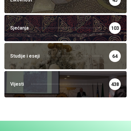
45
Sjećanja
103
Studije i eseji
64
Vijesti
438