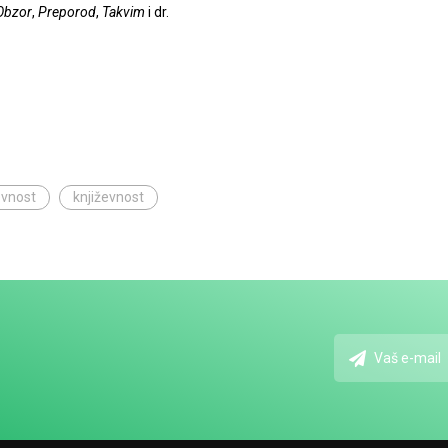
Obzor
,
Preporod
,
Takvim
i dr.
evnost
književnost