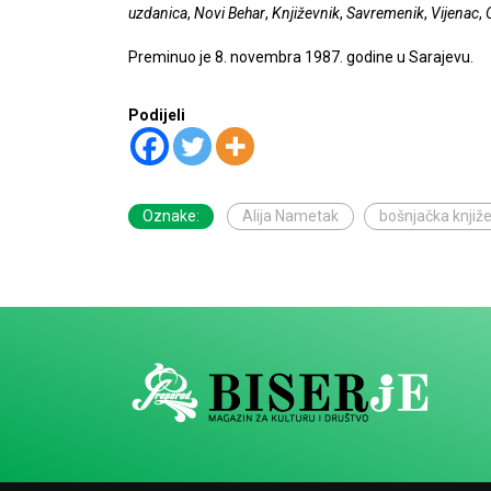
uzdanica
,
Novi Behar
,
Književnik
,
Savremenik
,
Vijenac
,
Preminuo je 8. novembra 1987. godine u Sarajevu.
Podijeli
Oznake:
Alija Nametak
bošnjačka knjiž