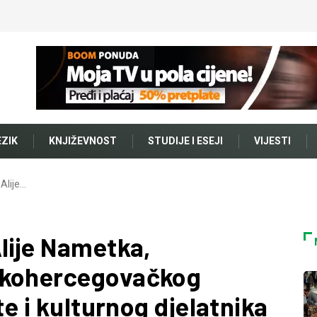
EZIK
KNJIŽEVNOST
STUDIJE I ESEJI
VIJESTI
 Alije…
lije Nametka,
skohercegovačkog
te i kulturnog djelatnika