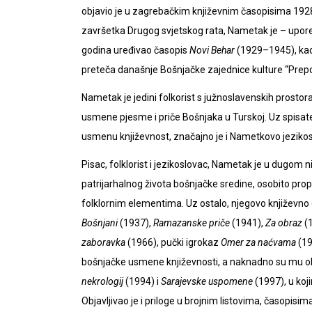
objavio je u zagrebačkim književnim časopisima 1928.
završetka Drugog svjetskog rata, Nametak je – upore
godina uređivao časopis
Novi Behar
(1929–1945), kao
preteča današnje Bošnjačke zajednice kulture “Prepor
Nametak je jedini folkorist s južnoslavenskih prostora k
usmene pjesme i priče Bošnjaka u Turskoj. Uz spisate
usmenu književnost, značajno je i Nametkovo jezikos
Pisac, folklorist i jezikoslovac, Nametak je u dugom 
patrijarhalnog života bošnjačke sredine, osobito pro
folklornim elementima. Uz ostalo, njegovo književno d
Bošnjani
(1937),
Ramazanske priče
(1941),
Za obraz
(
zaboravka
(1966), pučki igrokaz
Omer za naćvama
(19
bošnjačke usmene književnosti, a naknadno su mu o
nekrologij
(1994) i
Sarajevske uspomene
(1997), u koji
Objavljivao je i priloge u brojnim listovima, časopisi