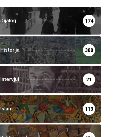
Dijalog
174
Historija
388
Intervjui
21
Islam
113