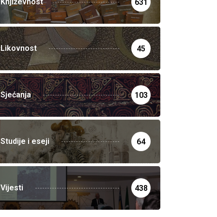
Književnost
631
Likovnost
45
Sjećanja
103
Studije i eseji
64
Vijesti
438