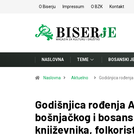
O Biserju
Impressum
O BZK
Kontakt
NASLOVNA
TEME
BOSANSKI J
Naslovna
Aktuelno
Godišnjica rođenja
Godišnjica rođenja A
bošnjačkog i bosan
književnika, folkoris