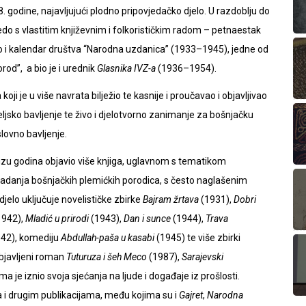
 godine, najavljujući plodno pripovjedačko djelo. U razdoblju do
do s vlastitim književnim i folkorističkim radom – petnaestak
 i kalendar društva “Narodna uzdanica” (1933–1945), jedne od
od”, a bio je i urednik
Glasnika IVZ-a
(1936–1954).
oji je u više navrata bilježio te kasnije i proučavao i objavljivao
ljsko bavljenje te živo i djelotvorno zanimanje za bošnjačku
lovno bavljenje.
nizu godina objavio više knjiga, uglavnom s tematikom
padanja bošnjačkih plemićkih porodica, s često naglašenim
jelo uključuje novelističke zbirke
Bajram žrtava
(1931),
Dobri
1942),
Mladić u prirodi
(1943),
Dan i sunce
(1944),
Trava
42), komediju
Abdullah-paša u kasabi
(1945) te više zbirki
bjavljeni roman
Tuturuza i šeh Meco
(1987),
Sarajevski
ma je iznio svoja sjećanja na ljude i događaje iz prošlosti.
ma i drugim publikacijama, među kojima su i
Gajret
,
Narodna