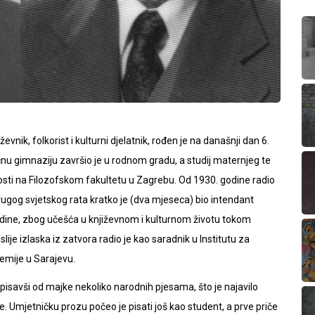
nik, folkorist i kulturni djelatnik, rođen je na današnji dan 6.
nu gimnaziju završio je u rodnom gradu, a studij maternjeg te
nosti na Filozofskom fakultetu u Zagrebu. Od 1930. godine radio
rugog svjetskog rata kratko je (dva mjeseca) bio intendant
odine, zbog učešća u književnom i kulturnom životu tokom
je izlaska iz zatvora radio je kao saradnik u Institutu za
emije u Sarajevu.
pisavši od majke nekoliko narodnih pjesama, što je najavilo
. Umjetničku prozu počeo je pisati još kao student, a prve priče