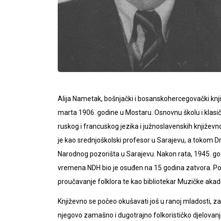
Alija Nametak, bošnjački i bosanskohercegovački književ
marta 1906. godine u Mostaru. Osnovnu školu i klasič
ruskog i francuskog jezika i južnoslavenskih književ
je kao srednjoškolski profesor u Sarajevu, a tokom D
Narodnog pozorišta u Sarajevu. Nakon rata, 1945. g
vremena NDH bio je osuđen na 15 godina zatvora. Posli
proučavanje folklora te kao bibliotekar Muzičke akad
Književno se počeo okušavati još u ranoj mladosti, za
njegovo zamašno i dugotrajno folkorističko djelovanje