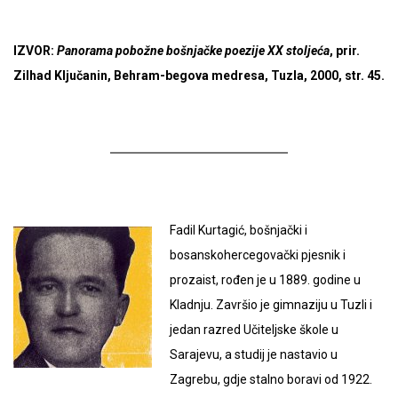
IZVOR:
Panorama pobožne bošnjačke poezije XX stoljeća
, prir.
Zilhad Ključanin, Behram-begova medresa, Tuzla, 2000, str. 45.
Fadil Kurtagić, bošnjački i
bosanskohercegovački pjesnik i
prozaist, rođen je u 1889. godine u
Kladnju. Završio je gimnaziju u Tuzli i
jedan razred Učiteljske škole u
Sarajevu, a studij je nastavio u
Zagrebu, gdje stalno boravi od 1922.