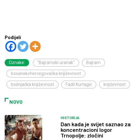
Podijeli
Oznake:
"Bajramski uranak"
Bajram
bosanskohercegovačka književnost
bošnjačka književnost
Fadil Kurtagić
književnost
NOVO
HISTORIJA
Dan kada je svijet saznao za
koncentracioni logor
Trnopolje: zločini