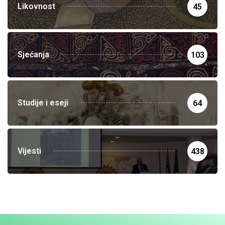
Likovnost
45
Sjećanja
103
Studije i eseji
64
Vijesti
438