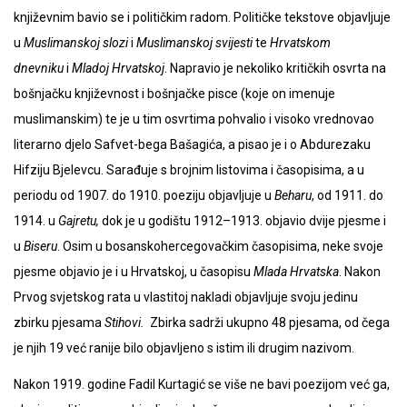
književnim bavio se i političkim radom. Političke tekstove objavljuje
u
Muslimanskoj slozi
i
Muslimanskoj svijesti
te
Hrvatskom
dnevniku
i
Mladoj Hrvatskoj
. Napravio je nekoliko kritičkih osvrta na
bošnjačku književnost i bošnjačke pisce (koje on imenuje
muslimanskim) te je u tim osvrtima pohvalio i visoko vrednovao
literarno djelo Safvet-bega Bašagića, a pisao je i o Abdurezaku
Hifziju Bjelevcu. Sarađuje s brojnim listovima i časopisima, a u
periodu od 1907. do 1910. poeziju objavljuje u
Beharu
, od 1911. do
1914. u
Gajretu,
dok je u godištu 1912–1913. objavio dvije pjesme i
u
Biseru
. Osim u bosanskohercegovačkim časopisima, neke svoje
pjesme objavio je i u Hrvatskoj, u časopisu
Mlada Hrvatska
. Nakon
Prvog svjetskog rata u vlastitoj nakladi objavljuje svoju jedinu
zbirku pjesama
Stihovi.
Zbirka sadrži ukupno 48 pjesama, od čega
je njih 19 već ranije bilo objavljeno s istim ili drugim nazivom.
Nakon 1919. godine Fadil Kurtagić se više ne bavi poezijom već ga,