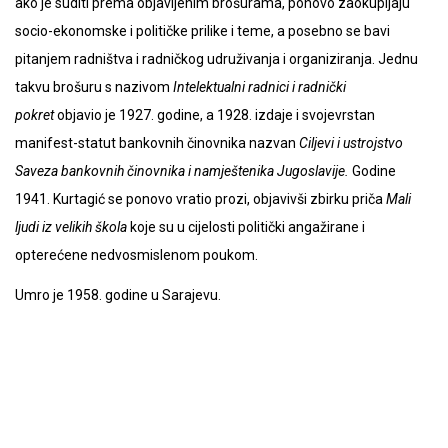
ako je suditi prema objavljenim brošurama, ponovo zaokupljaju
socio-ekonomske i političke prilike i teme, a posebno se bavi
pitanjem radništva i radničkog udruživanja i organiziranja. Jednu
takvu brošuru s nazivom
Intelektualni radnici i rad­nički
pokret
objavio je 1927. godine, a 1928. izdaje i svojevrstan
manifest-statut bankovnih činovnika nazvan
Ciljevi i ustrojstvo
Saveza bankovnih činovnika i namještenika Jugoslavije.
Godine
1941. Kurtagić se ponovo vratio prozi, objavivši zbirku priča
Mali
ljudi iz velikih škola
koje su u cijelosti politički angažirane i
opterećene nedvosmislenom poukom.
Umro je 1958. godine u Sarajevu.