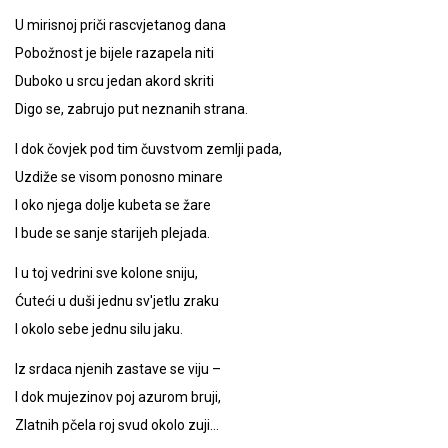
U mirisnoj priči rascvjetanog dana
Pobožnost je bijele razapela niti
Duboko u srcu jedan akord skriti
Digo se, zabrujo put neznanih strana.
I dok čovjek pod tim čuvstvom zemlji pada,
Uzdiže se visom ponosno minare
I oko njega dolje kubeta se žare
I bude se sanje starijeh plejada.
I u toj vedrini sve kolone sniju,
Ćuteći u duši jednu sv'jetlu zraku
I okolo sebe jednu silu jaku.
Iz srdaca njenih zastave se viju –
I dok mujezinov poj azurom bruji,
Zlatnih pčela roj svud okolo zuji…