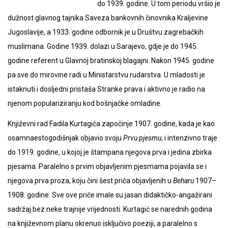
do 1939. godine. U tom periodu vršio je
dužnost glavnog tajnika Saveza bankovnih činovnika Kraljevine
Jugoslavije, a 1933. godine odbornik je u Društvu zagrebačkih
muslimana. Godine 1939. dolazi u Sarajevo, gdje je do 1945.
godine referent u Glavnoj bratinskoj blagajni. Nakon 1945. godine
pa sve do mirovine radi u Ministarstvu rudarstva. U mladosti je
istaknuti i dosljedni pristaša Stranke prava i aktivno je radio na
njenom populariziranju kod bošnjačke omladine.
Književni rad Fadila Kurtagića započinje 1907. godine, kada je kao
osamnaestogodišnjak objavio svoju
Prvu pjesmu
, i intenzivno traje
do 1919. godine, u kojoj je štampana njegova prva i jedina zbirka
pjesama. Paralelno s prvim objavljenim pjesmama pojavila se i
njegova prva proza, koju čini šest priča objavljenih u
Beharu
1907
–
1908. godine. Sve ove priče imale su jasan didaktičko-angažirani
sadržaj bez neke trajnije vrijednosti. Kurtagić se narednih godina
na književnom planu okrenuo isključivo poeziji, a paralelno s