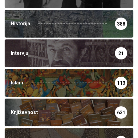
Historija
388
Intervjui
21
Islam
113
Književnost
631