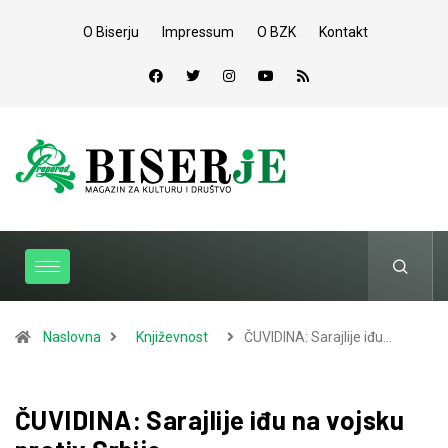
O Biserju
Impressum
O BZK
Kontakt
Naslovna
Književnost
ČUVIDINA: Sarajlije iđu…
ČUVIDINA: Sarajlije iđu na vojsku