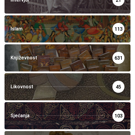
21
Islam
113
Književnost
631
Likovnost
45
Sjećanja
103