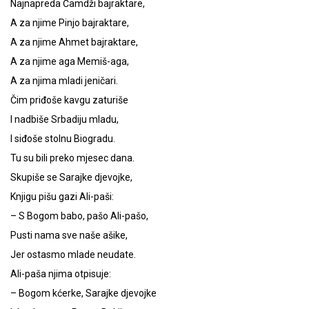
Najnapreda Čamdži bajraktare,
A za njime Pinjo bajraktare,
A za njime Ahmet bajraktare,
A za njime aga Memiš-aga,
A za njima mladi jeničari.
Čim priđoše kavgu zaturiše
I nadbiše Srbadiju mladu,
I siđoše stolnu Biogradu.
Tu su bili preko mjesec dana.
Skupiše se Sarajke djevojke,
Knjigu pišu gazi Ali-paši:
– S Bogom babo, pašo Ali-pašo,
Pusti nama sve naše ašike,
Jer ostasmo mlade neudate.
Ali-paša njima otpisuje:
– Bogom kćerke, Sarajke djevojke