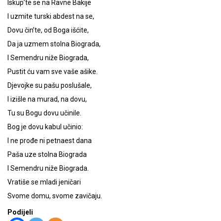
Iskup’te se na Ravne Bakije
I uzmite turski abdest na se,
Dovu čin’te, od Boga išćite,
Da ja uzmem stolna Biograda,
I Semendru niže Biograda,
Pustit ću vam sve vaše ašike.
Djevojke su pašu poslušale,
I izišle na murad, na dovu,
Tu su Bogu dovu učinile.
Bog je dovu kabul učinio:
I ne prođe ni petnaest dana
Paša uze stolna Biograda
I Semendru niže Biograda.
Vratiše se mladi jeničari
Svome domu, svome zavičaju.
Podijeli