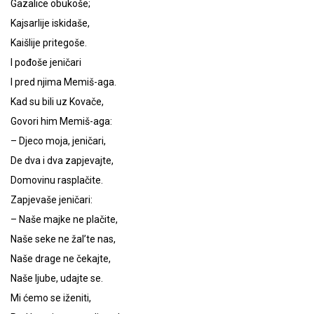
Gazalice obukoše;
Kajsarlije iskidaše,
Kaišlije pritegoše.
I pođoše jeničari
I pred njima Memiš-aga.
Kad su bili uz Kovače,
Govori him Memiš-aga:
– Djeco moja, jeničari,
De dva i dva zapjevajte,
Domovinu rasplačite.
Zapjevaše jeničari:
– Naše majke ne plačite,
Naše seke ne žal’te nas,
Naše drage ne čekajte,
Naše ljube, udajte se.
Mi ćemo se iženiti,