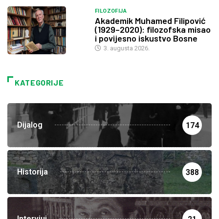
FILOZOFIJA
Akademik Muhamed Filipović
(1929–2020): filozofska misao
i povijesno iskustvo Bosne
3. augusta 2026.
KATEGORIJE
Dijalog
174
Historija
388
Intervjui