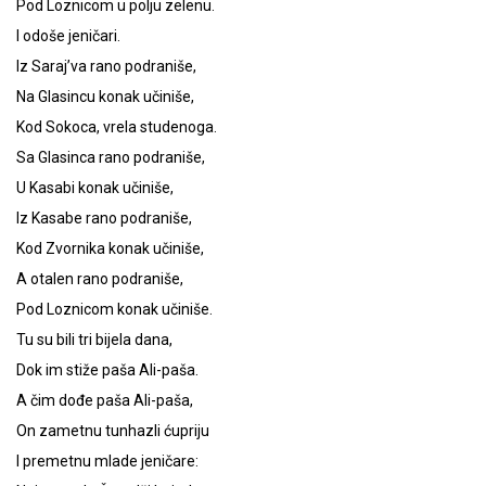
Pod Loznicom u polju zelenu.
I odoše jeničari.
Iz Saraj’va rano podraniše,
Na Glasincu konak učiniše,
Kod Sokoca, vrela studenoga.
Sa Glasinca rano podraniše,
U Kasabi konak učiniše,
Iz Kasabe rano podraniše,
Kod Zvornika konak učiniše,
A otalen rano podraniše,
Pod Loznicom konak učiniše.
Tu su bili tri bijela dana,
Dok im stiže paša Ali-paša.
A čim dođe paša Ali-paša,
On zametnu tunhazli ćupriju
I premetnu mlade jeničare: