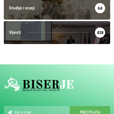
Studije i eseji
64
Vijesti
438