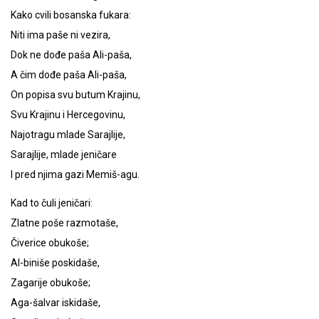
Kako cvili bosanska fukara:
Niti ima paše ni vezira,
Dok ne dođe paša Ali-paša,
A čim dođe paša Ali-paša,
On popisa svu butum Krajinu,
Svu Krajinu i Hercegovinu,
Najotragu mlade Sarajlije,
Sarajlije, mlade jeničare
I pred njima gazi Memiš-agu.
Kad to čuli jeničari:
Zlatne poše razmotaše,
Čiverice obukoše;
Al-biniše poskidaše,
Zagarije obukoše;
Aga-šalvar iskidaše,