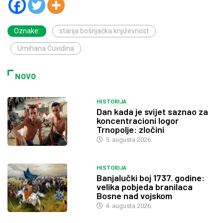
Oznake:
starija bošnjačka književnost
Umihana Čuvidina
NOVO
HISTORIJA
Dan kada je svijet saznao za
koncentracioni logor
Trnopolje: zločini
5. augusta 2026.
HISTORIJA
Banjalučki boj 1737. godine:
velika pobjeda branilaca
Bosne nad vojskom
4. augusta 2026.