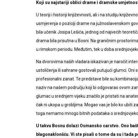
Koji su najstariji oblici drame i dramske umjetnost
U teoriji i historiji književnosti, ali i na studiju knj
usmjerenja o poziciji drame na južnoslavenskom govo
bila učenik Josipa Lešića, jednog od najvećih teor
drama bila prisutna u Bosni. Na graničnim prostor
u rimskom periodu. Međutim, tek u doba srednjovjeko
Na dvorovima naših vladara iskazivan je naročit inte
ustoličenja ili sahrane gostovali putujući glumci. Oni s
profesionalni zanat. Te predstave bile su kombinacij
naziv na našem području koji bi odgovarao ovom za
glumac u srednjem vijeku značilo je pristati na anat
čak ni ukopa u grobljima. Mogao vas je bilo ko ubiti zat
toga nemamo mnogo bitnih podataka o srednjovjeko
U takvu Bosnu dolazi Osmansko carstvo. Ono bašti
blagonaklonšću. Vi ste pisali o tome da su i tada 