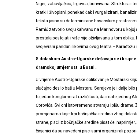
Niger, zabavljačicu, trgovca, bonvivana. Struktura i te
kratki i živopisni, ponekad čak i vurgalizirani, banaliz
teksta jasno su determinirane bosanskim prostorom. T
Ramić zatvorio svoju kahvanu na Marindvoru u kojoj 
prestala postojati i više nije oživljavana u tom oblik
svojevrsni pandani likovima ovog teatra – Karađozu i
S dolaskom Austro-Ugarske dešavaju se i krupne 
dramskoj umjetnosti u Bosni…
U vrijeme Austro-Ugarske oblikovan je Mostarski knjiže
slučajno desilo baš u Mostaru. Sarajevo je i dalje bi
to jedan konglomerat različitosti, da imate jednog 
Ćorovića. Svi oni istovremeno stvaraju i pišu drame.
promjenama koje trpi bošnjačka sredina zbog dolask
strane, pisci iz bošnjačke sredine pisat će, naprimjer,
činjenici da su navedeni pisci sami organizirali pozori