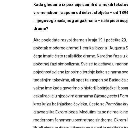
Kada gledamo iz pozicije samih dramskih tekstova
vremenskom rasponu od četvrt stoljeća – od 1894
i njegovog značajnog angažmana – naši pisci uspj
drame?
Ako pogledate razvoj drame s kraja 19. i početka 20. 
početak moderne drame: Henrika Ibzena i Augusta S
čega imate čisto realističke drame. Naredna faza u kojo
početnoj fazi simbolizma. Sve se to dešava u radn
pojednostavljeno iznosimo tvrdnje kako se nama sv
tadašnjim tokovima, ali opet taj raspon od Bašagića d
važno ime kada govorimo o historiji bošnjačke i bos
eskalirao je u njegovim dramama
Bijesno pseto
i
Pomr
kroz krizu bošnjačkog čovjeka. Često se
Pomrčina kr
glavnog lika Ekrem-bega. Međutim, tu se ne radi o nek
modernom fenomenu postratnog sindroma. Ekrem-beg 
lik, ali njegova destruktivnost ne dolazi iz naslijeđa t