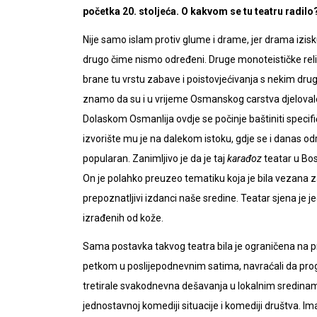
početka 20. stoljeća. O kakvom se tu teatru radilo
Nije samo islam protiv glume i drame, jer drama izisk
drugo čime nismo određeni. Druge monoteističke relig
brane tu vrstu zabave i poistovjećivanja s nekim dru
znamo da su i u vrijeme Osmanskog carstva djelovale p
Dolaskom Osmanlija ovdje se počinje baštiniti specif
izvorište mu je na dalekom istoku, gdje se i danas odr
popularan. Zanimljivo je da je taj
karađoz
teatar u Bos
On je polahko preuzeo tematiku koja je bila vezana za o
prepoznatljivi izdanci naše sredine. Teatar sjena je 
izrađenih od kože.
Sama postavka takvog teatra bila je ograničena na p
petkom u poslijepodnevnim satima, navraćali da pro
tretirale svakodnevna dešavanja u lokalnim sredina
jednostavnoj komediji situacije i komediji društva. Im