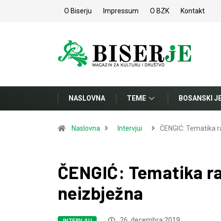
O Biserju
Impressum
O BZK
Kontakt
NASLOVNA
TEME
BOSANSKI J
Naslovna
Intervjui
ČENGIĆ: Tematika r
ČENGIĆ: Tematika ra
neizbježna
26. decembra 2019.
INTERVJUI