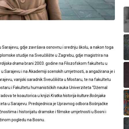
 Sarajevu, gdje završava osnovnu i srednju školu, a nakon toga
iplomske studije na Sveučilište u Zagrebu, gdje magistrira na
ordijska drama
brani 2003. godine na Filozofskom fakultetu u
u Sarajevu i na Akademiji scenskih umjetnosti, a angažirana je i
ajevu, vanjski saradnik Sveučilišta u Mostaru, te na fakultetu
staru i Fakultetu humanističkih nauka Univerziteta “Džemal
 radova te koautorica u knjizi
Kratka historija kulture Bošnjaka
iteta u Sarajevu. Predsjednica je Upravnog odbora Bošnjačke
ičnostima i historijatu dramske i filmske umjetnosti u Bosni i
ežinom pogledu na Bosnu.