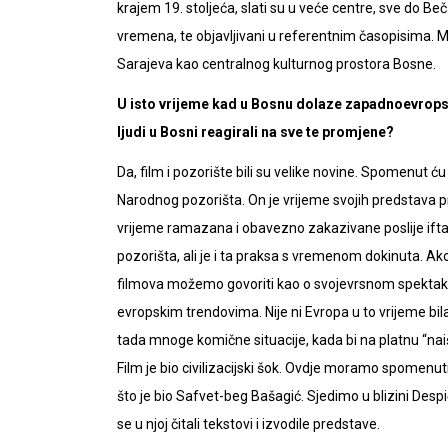
krajem 19. stoljeća, slati su u veće centre, sve do Be
vremena, te objavljivani u referentnim časopisima. Mos
Sarajeva kao centralnog kulturnog prostora Bosne.
U isto vrijeme kad u Bosnu dolaze zapadnoevropski
ljudi u Bosni reagirali na sve te promjene?
Da, film i pozorište bili su velike novine. Spomenut 
Narodnog pozorišta. On je vrijeme svojih predstava p
vrijeme ramazana i obavezno zakazivane poslije ifta
pozorišta, ali je i ta praksa s vremenom dokinuta. Ak
filmova možemo govoriti kao o svojevrsnom spektak
evropskim trendovima. Nije ni Evropa u to vrijeme bil
tada mnoge komične situacije, kada bi na platnu “naiš
Film je bio civilizacijski šok. Ovdje moramo spomenut
što je bio Safvet-beg Bašagić. Sjedimo u blizini Despić
se u njoj čitali tekstovi i izvodile predstave.