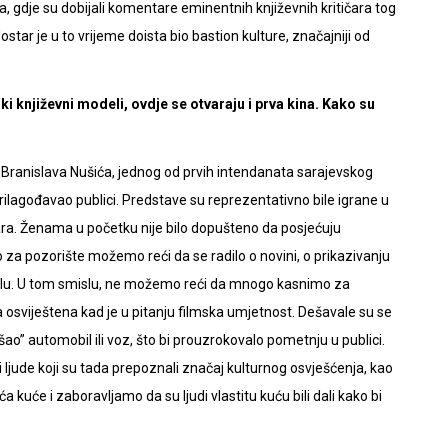
ča, gdje su dobijali komentare eminentnih književnih kritičara tog
tar je u to vrijeme doista bio bastion kulture, značajniji od
 književni modeli, ovdje se otvaraju i prva kina. Kako su
ću Branislava Nušića, jednog od prvih intendanata sarajevskog
rilagođavao publici. Predstave su reprezentativno bile igrane u
ra. Ženama u početku nije bilo dopušteno da posjećuju
o za pozorište možemo reći da se radilo o novini, o prikazivanju
lu. U tom smislu, ne možemo reći da mnogo kasnimo za
a osviještena kad je u pitanju filmska umjetnost. Dešavale su se
ao” automobil ili voz, što bi prouzrokovalo pometnju u publici.
i ljude koji su tada prepoznali značaj kulturnog osvješćenja, kao
a kuće i zaboravljamo da su ljudi vlastitu kuću bili dali kako bi