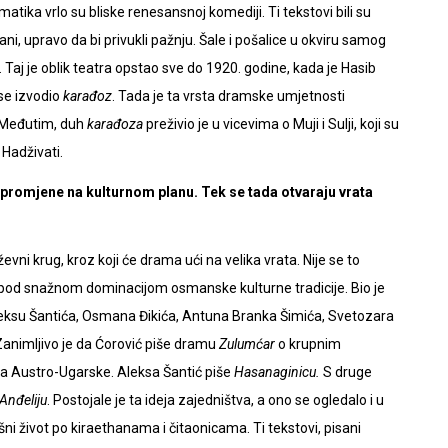
matika vrlo su bliske renesansnoj komediji. Ti tekstovi bili su
irani, upravo da bi privukli pažnju. Šale i pošalice u okviru samog
aj je oblik teatra opstao sve do 1920. godine, kada je Hasib
se izvodio
karađoz
. Tada je ta vrsta dramske umjetnosti
u. Međutim, duh
karađoza
preživio je u vicevima o Muji i Sulji, koji su
 Hadživati.
promjene na kulturnom planu. Tek se tada otvaraju vrata
vni krug, kroz koji će drama ući na velika vrata. Nije se to
lo pod snažnom dominacijom osmanske kulturne tradicije. Bio je
Aleksu Šantića, Osmana Đikića, Antuna Branka Šimića, Svetozara
 Zanimljivo je da Ćorović piše dramu
Zulumćar
o krupnim
a Austro-Ugarske. Aleksa Šantić piše
Hasanaginicu.
S druge
Anđeliju
. Postojale je ta ideja zajedništva, a ono se ogledalo i u
šni život po kiraethanama i čitaonicama. Ti tekstovi, pisani