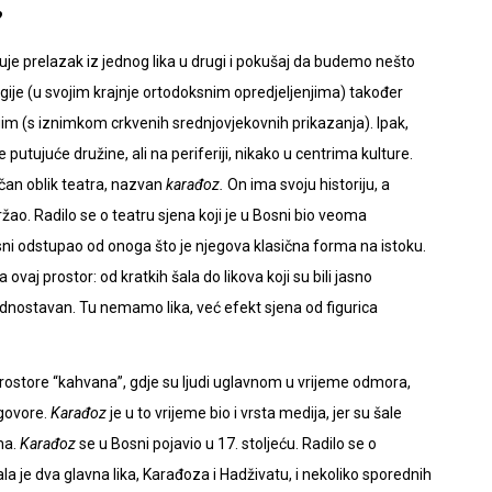
?
uje prelazak iz jednog lika u drugi i pokušaj da budemo nešto
ije (u svojim krajnje ortodoksnim opredjeljenjima) također
gim (s iznimkom crkvenih srednjovjekovnih prikazanja). Ipak,
utujuće družine, ali na periferiji, nikako u centrima kulture.
ičan oblik teatra, nazvan
karađoz.
On ima svoju historiju, a
žao. Radilo se o teatru sjena koji je u Bosni bio veoma
ni odstupao od onoga što je njegova klasična forma na istoku.
vaj prostor: od kratkih šala do likova koji su bili jasno
jednostavan. Tu nemamo lika, već efekt sjena od figurica
rostore “kahvana”, gdje su ljudi uglavnom u vrijeme odmora,
govore.
Karađoz
je u to vrijeme bio i vrsta medija, jer su šale
ma.
Karađoz
se u Bosni pojavio u 17. stoljeću. Radilo se o
ala je dva glavna lika, Karađoza i Hadživatu, i nekoliko sporednih