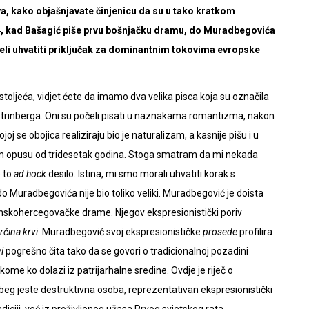
, kako objašnjavate činjenicu da su u tako kratkom
, kad Bašagić piše prvu bošnjačku dramu, do Muradbegovića
eli uhvatiti priključak za dominantnim tokovima evropske
stoljeća, vidjet ćete da imamo dva velika pisca koja su označila
trinberga. Oni su počeli pisati u naznakama romantizma, nakon
j se obojica realiziraju bio je naturalizam, a kasnije pišu i u
om opusu od tridesetak godina. Stoga smatram da mi nekada
e to
ad hock
desilo. Istina, mi smo morali uhvatiti korak s
o Muradbegovića nije bio toliko veliki. Muradbegović je doista
anskohercegovačke drame. Njegov ekspresionistički poriv
čina krvi
. Muradbegović svoj ekspresionističke
prosede
profilira
vi
pogrešno čita tako da se govori o tradicionalnoj pozadini
ome ko dolazi iz patrijarhalne sredine. Ovdje je riječ o
jeste destruktivna osoba, reprezentativan ekspresionistički
radiciji, već iz proživljenog užasa Prvog svjetskog rata.