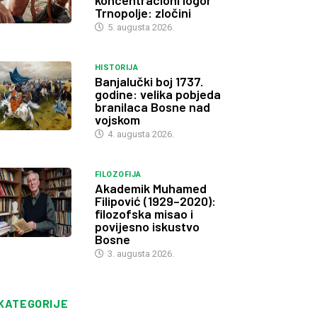
koncentracioni logor
Trnopolje: zločini
5. augusta 2026.
HISTORIJA
Banjalučki boj 1737.
godine: velika pobjeda
branilaca Bosne nad
vojskom
4. augusta 2026.
FILOZOFIJA
Akademik Muhamed
Filipović (1929–2020):
filozofska misao i
povijesno iskustvo
Bosne
3. augusta 2026.
KATEGORIJE