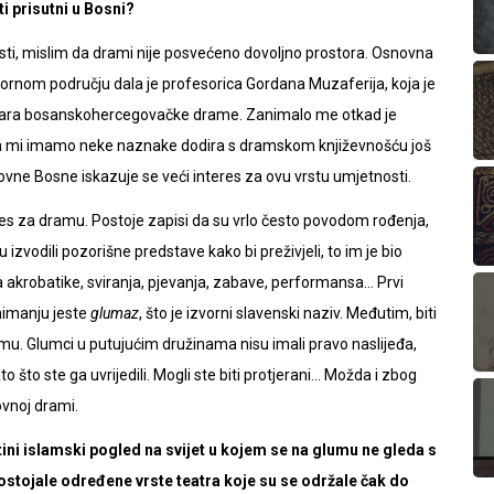
i prisutni u Bosni?
iževnosti, mislim da drami nije posvećeno dovoljno prostora. Osnovna
rnom području dala je profesorica Gordana Muzaferija, koja je
etičara bosanskohercegovačke drame. Zanimalo me otkad je
ima mi imamo neke naznake dodira s dramskom književnošću još
vne Bosne iskazuje se veći interes za ovu vrstu umjetnosti.
res za dramu. Postoje zapisi da su vrlo često povodom rođenja,
u izvodili pozorišne predstave kako bi preživjeli, to im je bio
a akrobatike, sviranja, pjevanja, zabave, performansa… Prvi
nimanju jeste
glumaz
, što je izvorni slavenski naziv. Međutim, biti
emu. Glumci u putujućim družinama nisu imali pravo naslijeđa,
o što ste ga uvrijedili. Mogli ste biti protjerani… Možda i zbog
vnoj drami.
ni islamski pogled na svijet u kojem se na glumu ne gleda s
postojale određene vrste teatra koje su se održale čak do