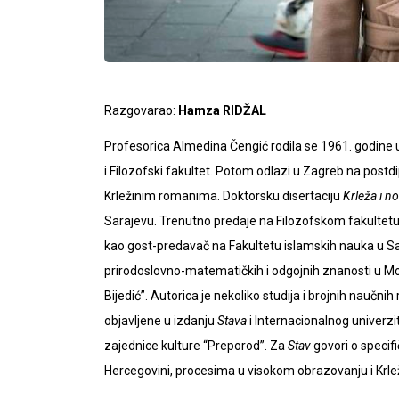
Razgovarao:
Hamza RIDŽAL
Profesorica Almedina Čengić rodila se 1961. godine u
i Filozofski fakultet. Potom odlazi u Zagreb na postd
Krležinim romanima. Doktorsku disertaciju
Krleža i n
Sarajevu. Trenutno predaje na Filozofskom fakultetu 
kao gost-predavač na Fakultetu islamskih nauka u Sar
prirodoslovno-matematičkih i odgojnih znanosti u Mo
Bijedić”. Autorica je nekoliko studija i brojnih naučnih
objavljene u izdanju
Stava
i Internacionalnog univerz
zajednice kulture “Preporod”. Za
Stav
govori o specif
Hercegovini, procesima u visokom obrazovanju i Krl