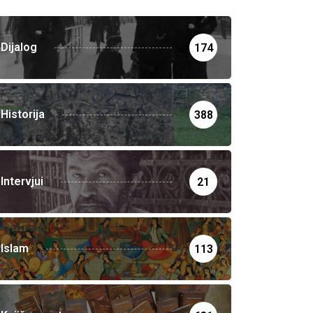
Dijalog
174
Historija
388
Intervjui
21
Islam
113