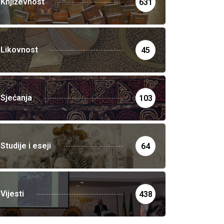
Književnost
631
Likovnost
45
Sjećanja
103
Studije i eseji
64
Vijesti
438