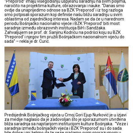
“Preporod” imaju višegodišnju uspješnu saradnju na svim poljima,
naročito na projektima kulture, obrazovanja i nauke. “Danas smo
ovdje da unaprijedimo odnose sa BZK ‘Preporod’ i iz tog razloga
smo potpisali sporazum koji definiše našu bližu saradnju u svim
oblastima od zajedničkog interesa. Nadam se da će u narednom
periodu Bošnjačko nacionalno vijeće i BZK ‘Preporod’ biti most
saradnje između obrazovnih institucija BiH i Sandžaka.
Zahvaljujem se prof. dr. Sanjinu Kodriću na podršci koju su BZK
‘Preporod’ i njegov tim pružili Bošnjačkom nacionalnom vijeću do
sada” – rekla je dr. Curić.
Predsjednik Bošnjačkog vijeća u Crnoj Gori Ejup Nurković je u izjavi
za medije naglasio da je zadovoljan što je sporazumom utvrđena
bliža saradnja sa najstarijom institucijom kulture Bošnjaka. “Veze i
saradnja između bošnjačkih vijeća i BZK ‘Preporod’ su i do sada
bile dobre i mi želimo da te veze ojačamo ovim sporazumom u