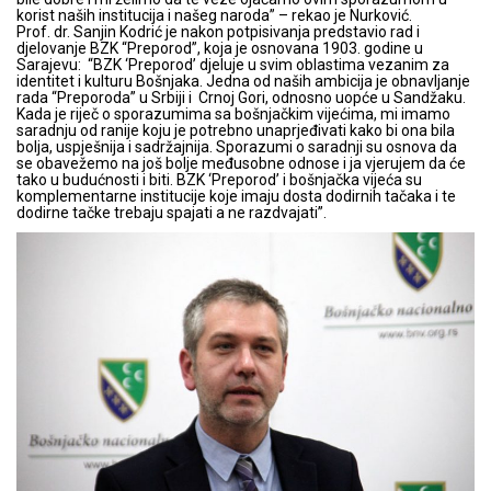
korist naših institucija i našeg naroda” – rekao je Nurković.
Prof. dr. Sanjin Kodrić je nakon potpisivanja predstavio rad i
djelovanje BZK “Preporod”, koja je osnovana 1903. godine u
Sarajevu: “BZK ‘Preporod’ djeluje u svim oblastima vezanim za
identitet i kulturu Bošnjaka. Jedna od naših ambicija je obnavljanje
rada “Preporoda” u Srbiji i Crnoj Gori, odnosno uopće u Sandžaku.
Kada je riječ o sporazumima sa bošnjačkim vijećima, mi imamo
saradnju od ranije koju je potrebno unaprjeđivati kako bi ona bila
bolja, uspješnija i sadržajnija. Sporazumi o saradnji su osnova da
se obavežemo na još bolje međusobne odnose i ja vjerujem da će
tako u budućnosti i biti. BZK ‘Preporod’ i bošnjačka vijeća su
komplementarne institucije koje imaju dosta dodirnih tačaka i te
dodirne tačke trebaju spajati a ne razdvajati”.