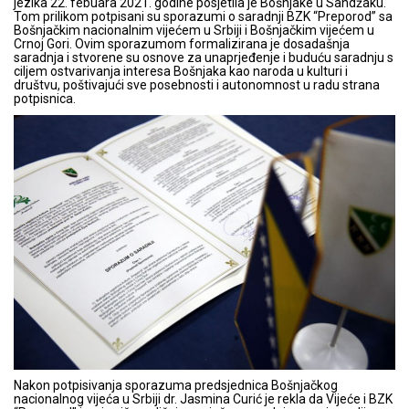
jezika 22. febuara 2021. godine posjetila je Bošnjake u Sandžaku.
Tom prilikom potpisani su sporazumi o saradnji BZK “Preporod” sa
Bošnjačkim nacionalnim vijećem u Srbiji i Bošnjačkim vijećem u
Crnoj Gori. Ovim sporazumom formalizirana je dosadašnja
saradnja i stvorene su osnove za unaprjeđenje i buduću saradnju s
ciljem ostvarivanja interesa Bošnjaka kao naroda u kulturi i
društvu, poštivajući sve posebnosti i autonomnost u radu strana
potpisnica.
Nakon potpisivanja sporazuma predsjednica Bošnjačkog
nacionalnog vijeća u Srbiji dr. Jasmina Curić je rekla da Vijeće i BZK