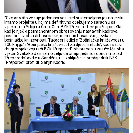
“Sve ono što vezuje jedan narod u cjelini utemeljeno je i na jeziku.
Imamo projekte u kojima definitivno očekujemo saradnju sa
vijećima i u Srbiji i u Crnoj Gori. BZK ‘Preporod’ će pružiti podršku i
kad je riječ o permanentnom obrazovanju nastavnih kadrova,
posebno iz oblasti bosnistike, odnosno bosanskog jezika i
bošnjačke književnosti. Također i edicije ‘Bošnjačka književnost u
100 knjiga’ i ‘Bošnjačka književnost za djecu i mlade’, kao i svaki
drugi projekt koji radi BZK ‘Preporod’, otvorene su za učešće oba
vijeća. Svakako da imamo želju da unaprijedimo i obnovimo rad
‘Preporoda’ ovdje u Sandžaku – zaključio je predsjednik BZK
“Preporod” prof. dr. Sanjin Kodrić.