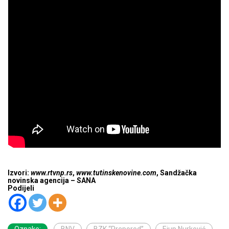
Izvori:
www.rtvnp.rs
,
www.tutinskenovine.com
, Sandžačka
novinska agencija – SANA
Podijeli
Oznake:
BNV
BZK “Preporod”
Ejup Nurković