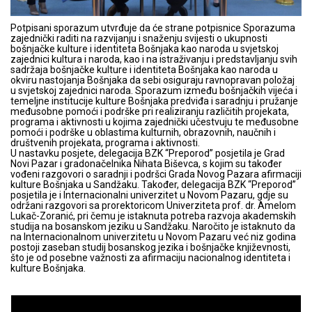
Potpisani sporazum utvrđuje da će strane potpisnice Sporazuma
zajednički raditi na razvijanju i snaženju svijesti o ukupnosti
bošnjačke kulture i identiteta Bošnjaka kao naroda u svjetskoj
zajednici kultura i naroda, kao i na istraživanju i predstavljanju svih
sadržaja bošnjačke kulture i identiteta Bošnjaka kao naroda u
okviru nastojanja Bošnjaka da sebi osiguraju ravnopravan položaj
u svjetskoj zajednici naroda. Sporazum između bošnjačkih vijeća i
temeljne institucije kulture Bošnjaka predviđa i saradnju i pružanje
međusobne pomoći i podrške pri realiziranju različitih projekata,
programa i aktivnosti u kojima zajednički učestvuju te međusobne
pomoći i podrške u oblastima kulturnih, obrazovnih, naučnih i
društvenih projekata, programa i aktivnosti.
U nastavku posjete, delegacija BZK “Preporod” posjetila je Grad
Novi Pazar i gradonačelnika Nihata Biševca, s kojim su također
vođeni razgovori o saradnji i podršci Grada Novog Pazara afirmaciji
kulture Bošnjaka u Sandžaku. Također, delegacija BZK “Preporod”
posjetila je i Internacionalni univerzitet u Novom Pazaru, gdje su
održani razgovori sa prorektoricom Univerziteta prof. dr. Amelom
Lukač-Zoranić, pri čemu je istaknuta potreba razvoja akademskih
studija na bosanskom jeziku u Sandžaku. Naročito je istaknuto da
na Internacionalnom univerzitetu u Novom Pazaru već niz godina
postoji zaseban studij bosanskog jezika i bošnjačke književnosti,
što je od posebne važnosti za afirmaciju nacionalnog identiteta i
kulture Bošnjaka.