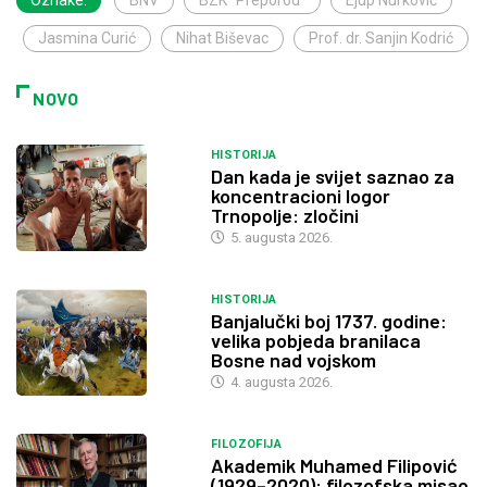
Jasmina Curić
Nihat Biševac
Prof. dr. Sanjin Kodrić
NOVO
HISTORIJA
Dan kada je svijet saznao za
koncentracioni logor
Trnopolje: zločini
5. augusta 2026.
HISTORIJA
Banjalučki boj 1737. godine:
velika pobjeda branilaca
Bosne nad vojskom
4. augusta 2026.
FILOZOFIJA
Akademik Muhamed Filipović
(1929–2020): filozofska misao