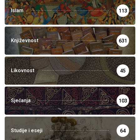
Islam
113
Književnost
631
Likovnost
45
Sjećanja
103
Studije i eseji
64