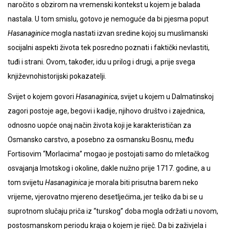
naročito s obzirom na vremenski kontekst u kojem je balada
nastala. U tom smislu, gotovo je nemoguće da bi pjesma poput
Hasanaginice
mogla nastati izvan sredine kojoj su muslimanski
socijalni aspekti života tek posredno poznati i faktički nevlastiti,
tuđi i strani. Ovom, također, idu u prilog i drugi, a prije svega
književnohistorijski pokazatelji.
Svijet o kojem govori
Hasanaginica
, svijet u kojem u Dalmatinskoj
zagori postoje age, begovi i kadije, njihovo društvo i zajednica,
odnosno uopće onaj način života koji je karakterističan za
Osmansko carstvo, a posebno za osmansku Bosnu, među
Fortisovim “Morlacima” mogao je postojati samo do mletačkog
osvajanja Imotskog i okoline, dakle nužno prije 1717. godine, a u
tom svijetu
Hasanaginica
je morala biti prisutna barem neko
vrijeme, vjerovatno mjereno desetljećima, jer teško da bi se u
suprotnom slučaju priča iz “turskog” doba mogla održati u novom,
postosmanskom periodu kraja o kojem je riječ. Da bi zaživjela i