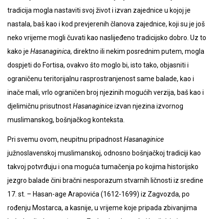
tradicija mogla nastaviti svoj život i izvan zajednice u kojoj je
nastala, baš kao i kod prevjerenih članova zajednice, koji su je još
neko vrijeme mogli čuvati kao naslijeđeno tradicijsko dobro. Uz to
kako je
Hasanaginica
, direktno ili nekim posrednim putem, mogla
dospjeti do Fortisa, ovakvo što moglo bi, isto tako, objasniti i
ograničenu teritorijalnu rasprostranjenost same balade, kao i
inače mali, vrlo ograničen broj njezinih mogućih verzija, baš kao i
djelimičnu prisutnost
Hasanaginice
izvan njezina izvornog
muslimanskog, bošnjačkog konteksta.
Pri svemu ovom, neupitnu pripadnost
Hasanaginice
južnoslavenskoj muslimanskoj, odnosno bošnjačkoj tradiciji kao
takvoj potvrđuju i ona moguća tumačenja po kojima historijsko
jezgro balade čini bračni nesporazum stvarnih ličnosti iz sredine
17. st. – Hasan-age Arapovića (1612-1699) iz Zagvozda, po
rođenju Mostarca, a kasnije, u vrijeme koje pripada zbivanjima