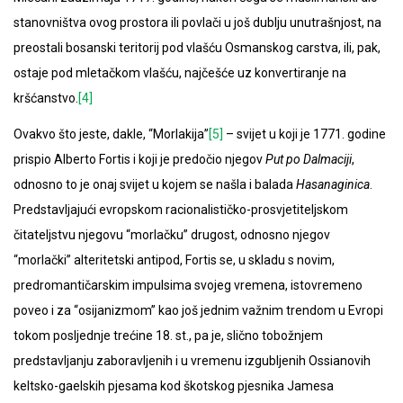
stanovništva ovog prostora ili povlači u još dublju unutrašnjost, na
preostali bosanski teritorij pod vlašću Osmanskog carstva, ili, pak,
ostaje pod mletačkom vlašću, najčešće uz konvertiranje na
kršćanstvo.
[4]
Ovakvo što jeste, dakle, “Morlakija”
[5]
– svijet u koji je 1771. godine
prispio Alberto Fortis i koji je predočio njegov
Put po Dalmaciji
,
odnosno to je onaj svijet u kojem se našla i balada
Hasanaginica
.
Predstavljajući evropskom racionalističko-prosvjetiteljskom
čitateljstvu njegovu “morlačku” drugost, odnosno njegov
“morlački” alteritetski antipod, Fortis se, u skladu s novim,
predromantičarskim impulsima svojeg vremena, istovremeno
poveo i za “osijanizmom” kao još jednim važnim trendom u Evropi
tokom posljednje trećine 18. st., pa je, slično tobožnjem
predstavljanju zaboravljenih i u vremenu izgubljenih Ossianovih
keltsko-gaelskih pjesama kod škotskog pjesnika Jamesa