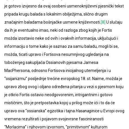
je gotovo izvjesno da ovaj osobeni usmenoknjiževni pjesnički tekst
pripada krugu balada s lokalnim obilježjima, slično drugim
značajnim baladama bošnjačke usmene književnosti.
[8]
U slučaju
da ih je eventualno imao, neki od razloga zbog kojih je Fortis
možda izostavio neke od ovih i ovakvih informacija, uključujući i
informaciju o tome kako je saznao za samu baladu, mogli bi se,
možda, ticati upravo i Fortisova nesumnjivog ugledanja na
toboženjeg sakupljača Ossianovih pjesama Jamesa
MacPhersona, odnosno Fortisova inicijalnog utemeljenja i u
“osijanizmu” posljednje trećine evropskog 18. st. Naime, možda je
upravo zbog ovog i ciljano određena pitanja u vezi s pjesmom koju
je otkrio Fortis ostavio neodgovorenim, intrigantnim i gotovo
mističnim, što je pretpostavka kojoj u prilog može ići i to da će
upravo ova “ossianska” egzotika i tajna
Hasanaginice
u Evropi ovog
vremena rezultirati i pojavom svojevrsne fasciniranosti
“Morlacima” i njihovom izvornom, “primitivnom” kulturom