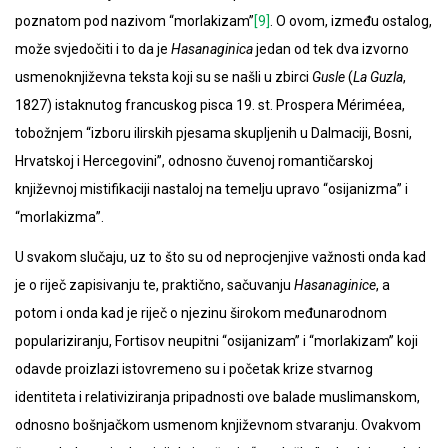
poznatom pod nazivom “morlakizam”
[9]
. O ovom, između ostalog,
može svjedočiti i to da je
Hasanaginica
jedan od tek dva izvorno
usmenoknjiževna teksta koji su se našli u zbirci
Gusle
(
La Guzla
,
1827) istaknutog francuskog pisca 19. st. Prospera Mériméea,
tobožnjem “izboru ilirskih pjesama skupljenih u Dalmaciji, Bosni,
Hrvatskoj i Hercegovini”, odnosno čuvenoj romantičarskoj
književnoj mistifikaciji nastaloj na temelju upravo “osijanizma” i
“morlakizma”.
U svakom slučaju, uz to što su od neprocjenjive važnosti onda kad
je o riječ zapisivanju te, praktično, sačuvanju
Hasanaginice
, a
potom i onda kad je riječ o njezinu širokom međunarodnom
populariziranju, Fortisov neupitni “osijanizam” i “morlakizam” koji
odavde proizlazi istovremeno su i početak krize stvarnog
identiteta i relativiziranja pripadnosti ove balade muslimanskom,
odnosno bošnjačkom usmenom književnom stvaranju. Ovakvom