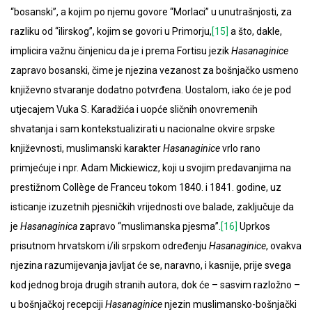
“bosanski”, a kojim po njemu govore “Morlaci” u unutrašnjosti, za
razliku od “ilirskog”, kojim se govori u Primorju,
[15]
a što, dakle,
implicira važnu činjenicu da je i prema Fortisu jezik
Hasanaginice
zapravo bosanski, čime je njezina vezanost za bošnjačko usmeno
književno stvaranje dodatno potvrđena. Uostalom, iako će je pod
utjecajem Vuka S. Karadžića i uopće sličnih onovremenih
shvatanja i sam kontekstualizirati u nacionalne okvire srpske
književnosti, muslimanski karakter
Hasanaginice
vrlo rano
primjećuje i npr. Adam Mickiewicz, koji u svojim predavanjima na
prestižnom Collège de Franceu tokom 1840. i 1841. godine, uz
isticanje izuzetnih pjesničkih vrijednosti ove balade, zaključuje da
je
Hasanaginica
zapravo “muslimanska pjesma”.
[16]
Uprkos
prisutnom hrvatskom i/ili srpskom određenju
Hasanaginice
, ovakva
njezina razumijevanja javljat će se, naravno, i kasnije, prije svega
kod jednog broja drugih stranih autora, dok će – sasvim razložno –
u bošnjačkoj recepciji
Hasanaginice
njezin muslimansko-bošnjački