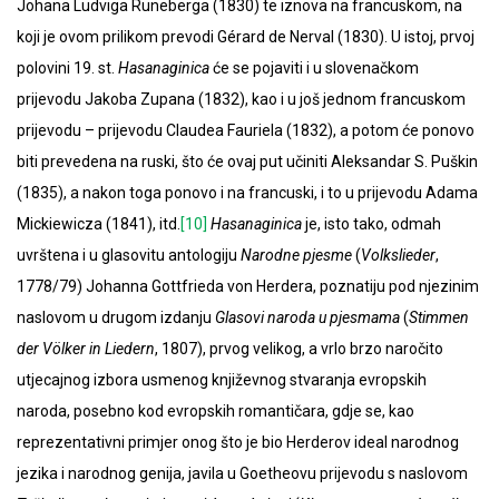
Johana Ludviga Runeberga (1830) te iznova na francuskom, na
koji je ovom prilikom prevodi Gérard de Nerval (1830). U istoj, prvoj
polovini 19. st.
Hasanaginica
će se pojaviti i u slovenačkom
prijevodu Jakoba Zupana (1832), kao i u još jednom francuskom
prijevodu – prijevodu Claudea Fauriela (1832), a potom će ponovo
biti prevedena na ruski, što će ovaj put učiniti Aleksandar S. Puškin
(1835), a nakon toga ponovo i na francuski, i to u prijevodu Adama
Mickiewicza (1841), itd.
[10]
Hasanaginica
je, isto tako, odmah
uvrštena i u glasovitu antologiju
Narodne pjesme
(
Volkslieder
,
1778/79) Johanna Gottfrieda von Herdera, poznatiju pod njezinim
naslovom u drugom izdanju
Glasovi naroda u pjesmama
(
Stimmen
der
V
ö
lker
in
Liedern
, 1807), prvog velikog, a vrlo brzo naročito
utjecajnog izbora usmenog književnog stvaranja evropskih
naroda, posebno kod evropskih romantičara, gdje se, kao
reprezentativni primjer onog što je bio Herderov ideal narodnog
jezika i narodnog genija, javila u Goetheovu prijevodu s naslovom