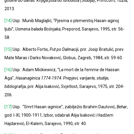
godine do danas: Knjiga puta do ishodišta (Studija)
, PrintCom, Tuzla,
2013.
[14]
Usp.: Munib Maglajlić, “Pjesma o plemenitoj Hasan-aginoj
ljubi”,
Usmena balada Bošnjaka
, Preporod, Sarajevo, 1995, str. 56-
58.
[15]
Usp.: Alberto Fortis,
Put po Dalmaciji
, prir. Josip Bratulić, prev.
Mate Maras i Darko Novaković, Globus, Zagreb, 1984, str. 59-60.
[16]
Usp.: Adam Mickiewicz, “La mort de la femme de Hassan
Aga”,
Hasanaginica 1774-1974: Prepjevi, varijante, studije,
bibliografija
, prir. Alija Isaković, Svjetlost, Sarajevo, 1975, str. 204-
206.
[17]
Usp.: “Smrt Hasan-aginice”, zabilježio Ibrahim Dautović,
Behar
,
god. I-XI, 1900-1911, Izbor, odabrali Alija Isaković i Hadžem
Hajdarević, El-Kalem, Sarajevo, 1990, str. 40.