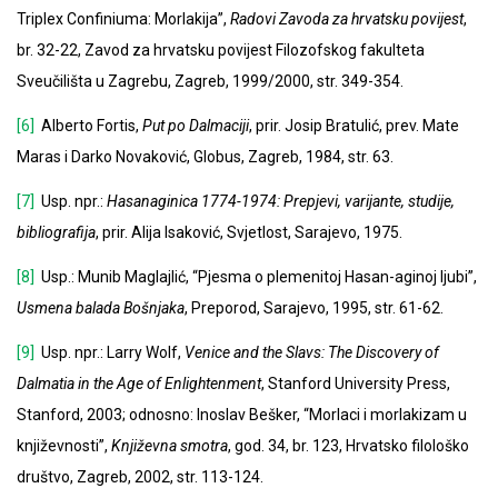
Triplex Confiniuma: Morlakija”,
Radovi Zavoda za hrvatsku povijest
,
br. 32-22, Zavod za hrvatsku povijest Filozofskog fakulteta
Sveučilišta u Zagrebu, Zagreb, 1999/2000, str. 349-354.
[6]
Alberto Fortis,
Put po Dalmaciji
, prir. Josip Bratulić, prev. Mate
Maras i Darko Novaković, Globus, Zagreb, 1984, str. 63.
[7]
Usp. npr.:
Hasanaginica 1774-1974: Prepjevi, varijante, studije,
bibliografija
, prir. Alija Isaković, Svjetlost, Sarajevo, 1975.
[8]
Usp.: Munib Maglajlić, “Pjesma o plemenitoj Hasan-aginoj ljubi”,
Usmena balada Bošnjaka
, Preporod, Sarajevo, 1995, str. 61-62.
[9]
Usp. npr.: Larry Wolf,
Venice and the Slavs: The Discovery of
Dalmatia in the Age of Enlightenment
, Stanford University Press,
Stanford, 2003; odnosno: Inoslav Bešker, “Morlaci i morlakizam u
književnosti”,
Književna smotra
, god. 34, br. 123, Hrvatsko filološko
društvo, Zagreb, 2002, str. 113-124.