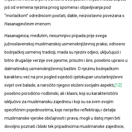
još od vremena njezina prvog spomena i objavljivanja pod
“morlačkom” odrednicom postati, dakle, neizostavno povezana s
Hasanaginičinim
imenom.
Hasanaginica
, međutim, nesumnjivo pripada prije svega
južnoslavenskoj muslimanskoj usmenoknjiževnoj praksi, odnosno
bošnjačkoj usmenoj tradiciji, mada su njezini odjeci, uključujući i
bitno drugačije verzije ove pjesme, prisutni i šire, posebno upravo u
dalmatinskoj usmenoknjiževnoj baštini. O njezinu bošnjačkom
karakteru već na prvi pogled svjedoči cjelokupan unutarknjiževni
svijet ove balade, a naročito njegovi složeni socijalni aspekti,
[12]
posebno porodično-rodbinski, ali i klasni, koji su karakteristični
isključivo za muslimansku zajednicu i koji su sa svim svojim
specifičnim pojedinostima, koje nerijetko reflektiraju i detalje
muslimanske vjerske običajnosti i prava, mogli u datoj mjeri biti
dovoljno poznati i bliski tek pripadnicima muslimanske zajednice,