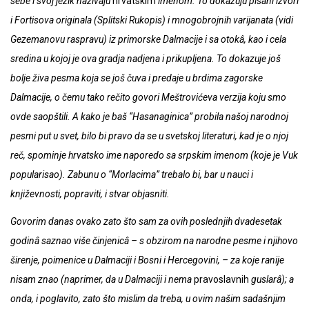
sebe i svoj jezik nazivaju
hrvatskim
imenom. To dokazuju pisani izvori
i Fortisova originala (Splitski Rukopis) i mnogobrojnih varijanata (vidi
Gezemanovu raspravu) iz primorske Dalmacije i sa otokâ, kao i cela
sredina u kojoj je ova gradja nadjena i prikupljena. To dokazuje još
bolje živa pesma koja se još čuva i predaje u brdima zagorske
Dalmacije, o čemu tako rečito govori Meštrovićeva verzija koju smo
ovde saopštili. A kako je baš “Hasanaginica” probila našoj narodnoj
pesmi put u svet, bilo bi pravo da se u svetskoj literaturi, kad je o njoj
reč, spominje hrvatsko ime naporedo sa srpskim imenom (koje je Vuk
popularisao). Zabunu o “Morlacima” trebalo bi, bar u nauci i
književnosti, popraviti, i stvar objasniti.
Govorim danas ovako zato što sam za ovih poslednjih dvadesetak
godinâ saznao više činjenicâ – s obzirom na narodne pesme i njihovo
širenje, poimenice u Dalmaciji i Bosni i Hercegovini, – za koje ranije
nisam znao (naprimer, da u Dalmaciji i nema
pravoslavnih
guslarâ); a
onda, i poglavito, zato što mislim da treba, u ovim našim sadašnjim