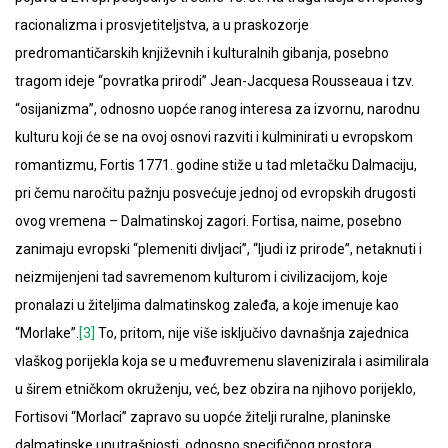
racionalizma i prosvjetiteljstva, a u praskozorje
predromantičarskih književnih i kulturalnih gibanja, posebno
tragom ideje “povratka prirodi” Jean-Jacquesa Rousseaua i tzv.
“osijanizma”, odnosno uopće ranog interesa za izvornu, narodnu
kulturu koji će se na ovoj osnovi razviti i kulminirati u evropskom
romantizmu, Fortis 1771. godine stiže u tad mletačku Dalmaciju,
pri čemu naročitu pažnju posvećuje jednoj od evropskih drugosti
ovog vremena – Dalmatinskoj zagori. Fortisa, naime, posebno
zanimaju evropski “plemeniti divljaci”, “ljudi iz prirode”, netaknuti i
neizmijenjeni tad savremenom kulturom i civilizacijom, koje
pronalazi u žiteljima dalmatinskog zaleđa, a koje imenuje kao
“Morlake”.
[3]
To, pritom, nije više isključivo davnašnja zajednica
vlaškog porijekla koja se u međuvremenu slavenizirala i asimilirala
u širem etničkom okruženju, već, bez obzira na njihovo porijeklo,
Fortisovi “Morlaci” zapravo su uopće žitelji ruralne, planinske
dalmatinske unutrašnjosti, odnosno specifičnog prostora