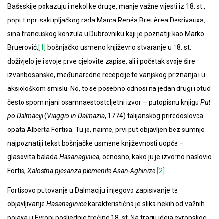
Bašeskije pokazuju i nekolike druge, manje važne vijesti iz 18. st.,
poput npr. sakupljačkog rada Marca Renéa Breuèrea Desrivauxa,
sina francuskog konzula u Dubrovniku koji je poznatiji kao Marko
Bruerović,
[1]
bošnjačko usmeno književno stvaranje u 18. st.
doživjelo je i svoje prve cjelovite zapise, ali i početak svoje šire
izvanbosanske, međunarodne recepcije te vanjskog priznanja i u
aksiološkom smislu. No, to se posebno odnosi na jedan drugi i otud
često spominjani osamnaestostoljetni izvor – putopisnu knjigu
Put
po Dalmaciji
(
Viaggio in Dalmazia
, 1774) talijanskog prirodoslovca
opata Alberta Fortisa. Tu je, naime, prvi put objavljen bez sumnje
najpoznatiji tekst bošnjačke usmene književnosti uopće –
glasovita balada
Hasanaginica
, odnosno, kako ju je izvorno naslovio
Fortis,
Xalostna
pjesanza plemenite Asan-Aghinize
.
[2]
Fortisovo putovanje u Dalmaciju i njegovo zapisivanje te
objavljivanje
Hasanaginice
karakteristična je slika nekih od važnih
pojava u Evropi posljednje trećine 18. st. Na tragu ideja evropskog