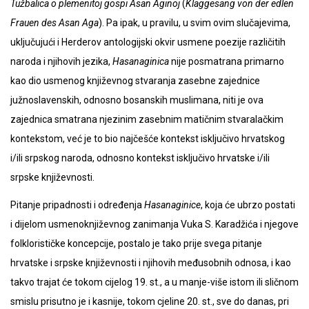
Tužbalica o plemenitoj gospi Asan Aginoj
(
Klaggesang von der edlen
Frauen des Asan Aga
). Pa ipak, u pravilu, u svim ovim slučajevima,
uključujući i Herderov antologijski okvir usmene poezije različitih
naroda i njihovih jezika,
Hasanaginica
nije posmatrana primarno
kao dio usmenog književnog stvaranja zasebne zajednice
južnoslavenskih, odnosno bosanskih muslimana, niti je ova
zajednica smatrana njezinim zasebnim matičnim stvaralačkim
kontekstom, već je to bio najčešće kontekst isključivo hrvatskog
i/ili srpskog naroda, odnosno kontekst isključivo hrvatske i/ili
srpske književnosti.
Pitanje pripadnosti i određenja
Hasanaginice
, koja će ubrzo postati
i dijelom usmenoknjiževnog zanimanja Vuka S. Karadžića i njegove
folklorističke koncepcije, postalo je tako prije svega pitanje
hrvatske i srpske književnosti i njihovih međusobnih odnosa, i kao
takvo trajat će tokom cijelog 19. st., a u manje-više istom ili sličnom
smislu prisutno je i kasnije, tokom cjeline 20. st., sve do danas, pri