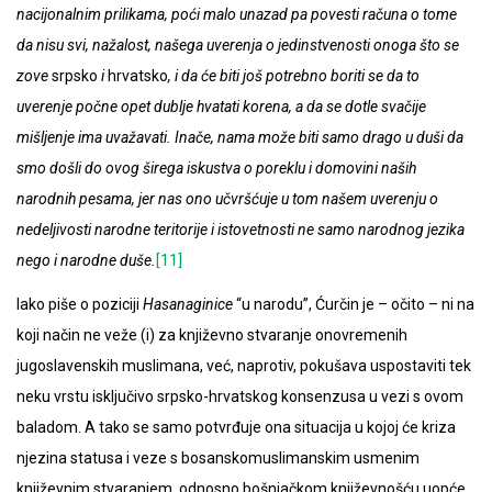
nacijonalnim prilikama, poći malo unazad pa povesti računa o tome
da nisu svi, nažalost, našega uverenja o jedinstvenosti onoga što se
zove
srpsko
i
hrvatsko
, i da će biti još potrebno boriti se da to
uverenje počne opet dublje hvatati korena, a da se dotle svačije
mišljenje ima uvažavati. Inače, nama može biti samo drago u duši da
smo došli do ovog širega iskustva o poreklu i domovini naših
narodnih pesama, jer nas ono učvršćuje u tom našem uverenju o
nedeljivosti narodne teritorije i istovetnosti ne samo narodnog jezika
nego i narodne duše.
[11]
Iako piše o poziciji
Hasanaginice
“u narodu”, Ćurčin je – očito – ni na
koji način ne veže (i) za književno stvaranje onovremenih
jugoslavenskih muslimana, već, naprotiv, pokušava uspostaviti tek
neku vrstu isključivo srpsko-hrvatskog konsenzusa u vezi s ovom
baladom. A tako se samo potvrđuje ona situacija u kojoj će kriza
njezina statusa i veze s bosanskomuslimanskim usmenim
književnim stvaranjem, odnosno bošnjačkom književnošću uopće,