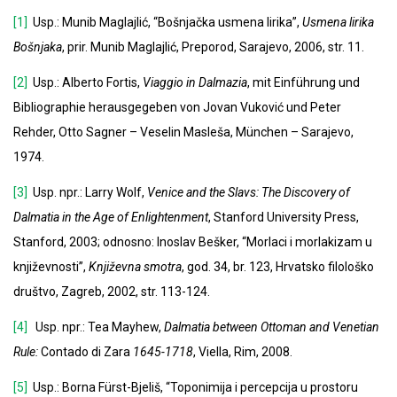
[1]
Usp.: Munib Maglajlić, “Bošnjačka usmena lirika”,
Usmena lirika
Bošnjaka
, prir. Munib Maglajlić, Preporod, Sarajevo, 2006, str. 11.
[2]
Usp.: Alberto Fortis,
Viaggio in Dalmazia
, mit Einführung und
Bibliographie herausgegeben von Jovan Vuković und Peter
Rehder, Otto Sagner – Veselin Masleša, München – Sarajevo,
1974.
[3]
Usp. npr.: Larry Wolf,
Venice and the Slavs: The Discovery of
Dalmatia in the Age of Enlightenment
, Stanford University Press,
Stanford, 2003; odnosno: Inoslav Bešker, “Morlaci i morlakizam u
književnosti”,
Književna smotra
, god. 34, br. 123, Hrvatsko filološko
društvo, Zagreb, 2002, str. 113-124.
[4]
Usp. npr.: Tea Mayhew,
Dalmatia between Ottoman and Venetian
Rule:
Contado di Zara
1645-1718
, Viella, Rim, 2008.
[5]
Usp.: Borna Fürst-Bjeliš, “Toponimija i percepcija u prostoru