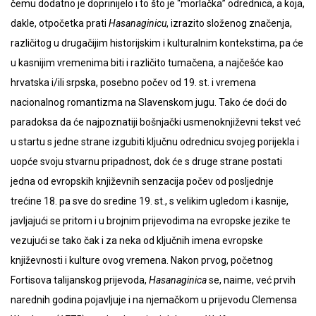
čemu dodatno je doprinijelo i to što je “morlačka” odrednica, a koja,
dakle, otpočetka prati
Hasanaginicu
, izrazito složenog značenja,
različitog u drugačijim historijskim i kulturalnim kontekstima, pa će
u kasnijim vremenima biti i različito tumačena, a najčešće kao
hrvatska i/ili srpska, posebno počev od 19. st. i vremena
nacionalnog romantizma na Slavenskom jugu. Tako će doći do
paradoksa da će najpoznatiji bošnjački usmenoknjiževni tekst već
u startu s jedne strane izgubiti ključnu odrednicu svojeg porijekla i
uopće svoju stvarnu pripadnost, dok će s druge strane postati
jedna od evropskih književnih senzacija počev od posljednje
trećine 18. pa sve do sredine 19. st., s velikim ugledom i kasnije,
javljajući se pritom i u brojnim prijevodima na evropske jezike te
vezujući se tako čak i za neka od ključnih imena evropske
književnosti i kulture ovog vremena. Nakon prvog, početnog
Fortisova talijanskog prijevoda,
Hasanaginica
se, naime, već prvih
narednih godina pojavljuje i na njemačkom u prijevodu Clemensa