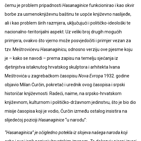
čemu je problem pripadnosti
Hasanaginice
funkcionirao i kao okvir
borbe za usmenoknjiževnu baštinu te uopće književno naslijeđe,
ali i kao problem širih razmjera, uključujući i političko-ideološki te
nacionalno-teritorijalni aspekt. Uz veliki broj drugih mogućih
primjera, ovakvo što vjerno može posvjedočiti i primjer vezan za
tzv. Meštrovićevu
Hasanaginicu
, odnosno verziju ove pjesme koju
je – kako se navodi – prema zapisu na temelju sjećanja iz
djetinjstva istaknutog hrvatskog skulptora i arhitekta Ivana
Meštrovića u zagrebačkom časopisu
Nova Evropa
1932. godine
objavio Milan Ćurčin, pokretač i urednik ovog časopisa i srpski
historičar književnosti. Radeći, naime, na srpsko-hrvatskom
književnom, kulturnom i političko-državnom jedinstvu, što je bio dio
misije časopisa koji je vodio, Ćurčin između ostalog insistira na
slijedećoj poziciji
Hasanaginice
“u narodu”:
“Hasanaginica” je očigledno potekla iz slojeva našega naroda koji