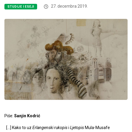
27. decembra 2019.
STUDIJE I ESEJI
Piše:
Sanjin Kodrić
[…] Kako to uz
Erlangenski rukopis
i
Ljetopis
Mula-Musafe