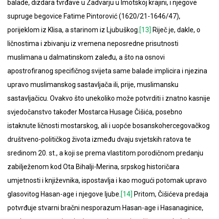
balade, dizdara tvrđave u Zadvarju u Imotskoj krajini, i njegove
supruge begovice Fatime Pintorović (1620/21-1646/47),
porijeklom iz Klisa, a starinom iz Ljubuškog.
[13]
Riječ je, dakle, o
ličnostima i zbivanju iz vremena neposredne prisutnosti
muslimana u dalmatinskom zaleđu, a što na osnovi
apostrofiranog specifičnog svijeta same balade implicira i njezina
upravo muslimanskog sastavljača ili, prije, muslimansku
sastavljačicu. Ovakvo što unekoliko može potvrditi i znatno kasnije
svjedočanstvo također Mostarca Husage Čišića, posebno
istaknute ličnosti mostarskog, ali i uopće bosanskohercegovačkog
društveno-političkog života između dvaju svjetskih ratova te
sredinom 20. st., a koji se prema vlastitom porodičnom predanju
zabilježenom kod Ota Bihalji-Merina, srpskog historičara
umjetnosti i književnika, ispostavlja i kao mogući potomak upravo
glasovitog Hasan-age i njegove ljube.
[14]
Pritom, Čišićeva predaja
potvrđuje stvarni bračni nesporazum Hasan-age i Hasanaginice,