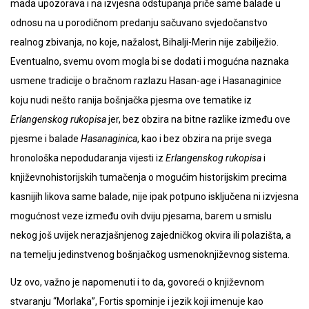
mada upozorava i na izvjesna odstupanja priče same balade u
odnosu na u porodičnom predanju sačuvano svjedočanstvo
realnog zbivanja, no koje, nažalost, Bihalji-Merin nije zabilježio.
Eventualno, svemu ovom mogla bi se dodati i mogućna naznaka
usmene tradicije o bračnom razlazu Hasan-age i Hasanaginice
koju nudi nešto ranija bošnjačka pjesma ove tematike iz
Erlangenskog rukopisa
jer, bez obzira na bitne razlike između ove
pjesme i balade
Hasanaginica
, kao i bez obzira na prije svega
hronološka nepodudaranja vijesti iz
Erlangenskog rukopisa
i
književnohistorijskih tumačenja o mogućim historijskim precima
kasnijih likova same balade, nije ipak potpuno isključena ni izvjesna
mogućnost veze između ovih dviju pjesama, barem u smislu
nekog još uvijek nerazjašnjenog zajedničkog okvira ili polazišta, a
na temelju jedinstvenog bošnjačkog usmenoknjiževnog sistema.
Uz ovo, važno je napomenuti i to da, govoreći o književnom
stvaranju “Morlaka”, Fortis spominje i jezik koji imenuje kao