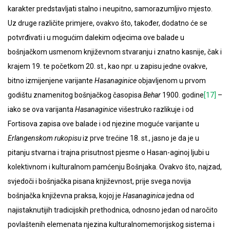
karakter predstavljati stalno i neupitno, samorazumljivo mjesto.
Uz druge različite primjere, ovakvo što, također, dodatno će se
potvrđivati i u mogućim dalekim odjecima ove balade u
bošnjačkom usmenom književnom stvaranju i znatno kasnije, čak i
krajem 19. te početkom 20. st., kao npr. u zapisu jedne ovakve,
bitno izmijenjene varijante
Hasanaginice
objavljenom u prvom
godištu znamenitog bošnjačkog časopisa
Behar
1900. godine
[17]
–
iako se ova varijanta
Hasanaginice
višestruko razlikuje i od
Fortisova zapisa ove balade i od njezine moguće varijante u
Erlangenskom rukopisu
iz prve trećine 18. st., jasno je da je u
pitanju stvarna i trajna prisutnost pjesme o Hasan-aginoj ljubi u
kolektivnom i kulturalnom pamćenju Bošnjaka. Ovakvo što, najzad,
svjedoči i bošnjačka pisana književnost, prije svega novija
bošnjačka književna praksa, kojoj je
Hasanaginica
jedna od
najistaknutijih tradicijskih prethodnica, odnosno jedan od naročito
povlaštenih elemenata njezina kulturalnomemorijskog sistema i