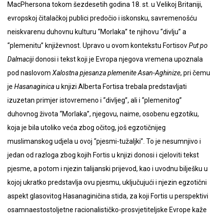
MacPhersona tokom šezdesetih godina 18. st. u Velikoj Britaniji,
evropskoj čitalačkoj publici predočio i iskonsku, savremenošću
neiskvarenu duhovnu kulturu “Morlaka” te njihovu “divlju” a
“plemenitu” književnost. Upravo u ovom kontekstu Fortisov
Put po
Dalmaciji
donosi i tekst koji je Evropa njegova vremena upoznala
pod naslovom
Xalostna
pjesanza plemenite Asan-Aghinize
, pri čemu
je
Hasanaginica
u knjizi Alberta Fortisa trebala predstavljati
izuzetan primjer istovremeno i “divljeg”, ali i “plemenitog”
duhovnog života “Morlaka”, njegovu, naime, osobenu egzotiku,
koja je bila utoliko veća zbog očitog, još egzotičnijeg
muslimanskog udjela u ovoj “pjesmi-tužaljki”. To je nesumnjivo i
jedan od razloga zbog kojih Fortis u knjizi donosi i cjeloviti tekst
pjesme, a potom i njezin talijanski prijevod, kao i uvodnu bilješku u
kojoj ukratko predstavlja ovu pjesmu, uključujući i njezin egzotični
aspekt glasovitog Hasanaginičina stida, za koji Fortis u perspektivi
osamnaestostoljetne racionalističko-prosvjetiteljske Evrope kaže