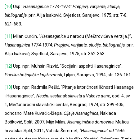
[10]
Usp.:
Hasanaginica 1774-1974: Prepjevi, varijante, studije,
bibliografija
, prir. Alija Isaković, Svjetlost, Sarajevo, 1975, str. 7-8,
621-683.
[11]
Milan Ćurčin, “
Hasanaginica
u narodu (Meštrovićeva verzija.)”,
Hasanaginica 1774-1974: Prepjevi, varijante, studije, bibliografija
, prir.
Alija Isaković, Svjetlost, Sarajevo, 1975, str. 352-353.
[12]
Usp. npr.: Muhsin Rizvić, “Socijalni aspekti Hasanaginice”,
Poetika bošnjačke književnosti
, Ljiljan, Sarajevo, 1994, str. 136-151.
[13]
Usp. npr.: Radmila Pešić, “Pitanje istoričnosti ličnosti Hasanage
i Hasanaginice”,
Naučni sastanak slavista u Vukove dane
, god. 4, sv.
1, Međunarodni slavistički centar, Beograd, 1974, str. 399-405;
odnosno: Mate Kuvačić-Ižepa,
Čija je Asanaginica
, Naklada
Bošković, Split, 2007; Mijo Milas,
Asanaginičina domovina
, Matica
hrvatska, Split, 2011; Vahida Šeremet,
“Hasanaginica” od 1646.