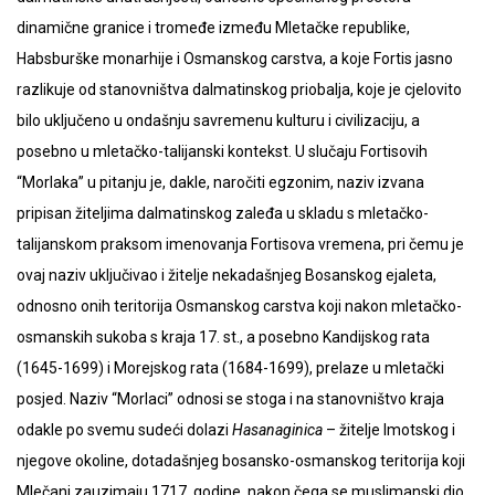
dinamične granice i tromeđe između Mletačke republike,
Habsburške monarhije i Osmanskog carstva, a koje Fortis jasno
razlikuje od stanovništva dalmatinskog priobalja, koje je cjelovito
bilo uključeno u ondašnju savremenu kulturu i civilizaciju, a
posebno u mletačko-talijanski kontekst. U slučaju Fortisovih
“Morlaka” u pitanju je, dakle, naročiti egzonim, naziv izvana
pripisan žiteljima dalmatinskog zaleđa u skladu s mletačko-
talijanskom praksom imenovanja Fortisova vremena, pri čemu je
ovaj naziv uključivao i žitelje nekadašnjeg Bosanskog ejaleta,
odnosno onih teritorija Osmanskog carstva koji nakon mletačko-
osmanskih sukoba s kraja 17. st., a posebno Kandijskog rata
(1645-1699) i Morejskog rata (1684-1699), prelaze u mletački
posjed. Naziv “Morlaci” odnosi se stoga i na stanovništvo kraja
odakle po svemu sudeći dolazi
Hasanaginica
– žitelje Imotskog i
njegove okoline, dotadašnjeg bosansko-osmanskog teritorija koji
Mlečani zauzimaju 1717. godine, nakon čega se muslimanski dio