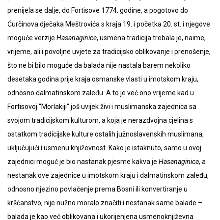
prenijela se dalje, do Fortisove 1774. godine, a pogotovo do
Ćurčinova dječaka Meštrovića s kraja 19. i početka 20. st. i njegove
moguće verzije
Hasanaginice
, usmena tradicija trebala je, naime,
vrijeme, ali i povoljne uvjete za tradicijsko oblikovanje i prenošenje,
što ne bi bilo moguće da balada nije nastala barem nekoliko
desetaka godina prije kraja osmanske vlasti u imotskom kraju,
odnosno dalmatinskom zaleđu. A to je već ono vrijeme kad u
Fortisovoj “Morlakiji” još uvijek živi i muslimanska zajednica sa
svojom tradicijskom kulturom, a koja je nerazdvojna cjelina s
ostatkom tradicijske kulture ostalih južnoslavenskih muslimana,
uključujući i usmenu književnost. Kako je istaknuto, samo u ovoj
zajednici moguć je bio nastanak pjesme kakva je
Hasanaginica
, a
nestanak ove zajednice u imotskom kraju i dalmatinskom zaleđu,
odnosno njezino povlačenje prema Bosni ili konvertiranje u
kršćanstvo, nije nužno moralo značiti i nestanak same balade –
balada je kao već oblikovana i ukorijenjena usmenoknjiževna