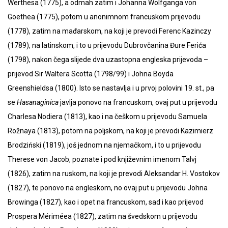
Werthesa (1775), a odmah zatim i Johanna Wolfganga von
Goethea (1775), potom u anonimnom francuskom prijevodu
(1778), zatim na mađarskom, na koji je prevodi Ferenc Kazinczy
(1789), na latinskom, i to u prijevodu Dubrovčanina Đure Ferića
(1798), nakon čega slijede dva uzastopna engleska prijevoda –
prijevod Sir Waltera Scotta (1798/99) i Johna Boyda
Greenshieldsa (1800). Isto se nastavlja i u prvoj polovini 19. st., pa
se
Hasanaginica
javlja ponovo na francuskom, ovaj put u prijevodu
Charlesa Nodiera (1813), kao i na češkom u prijevodu Samuela
Rožnaya (1813), potom na poljskom, na koji je prevodi Kazimierz
Brodziński (1819), još jednom na njemačkom, i to u prijevodu
Therese von Jacob, poznate i pod književnim imenom Talvj
(1826), zatim na ruskom, na koji je prevodi Aleksandar H. Vostokov
(1827), te ponovo na engleskom, no ovaj put u prijevodu Johna
Browinga (1827), kao i opet na francuskom, sad i kao prijevod
Prospera Mériméea (1827), zatim na švedskom u prijevodu