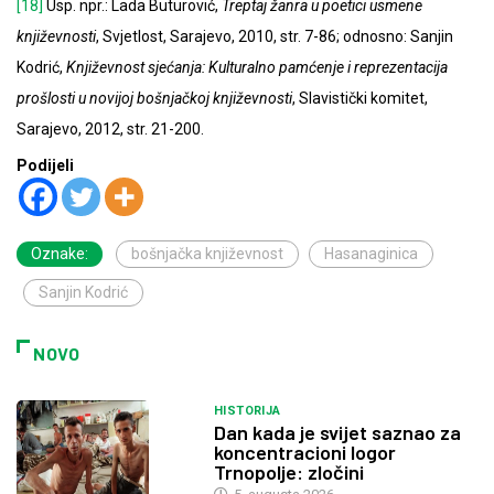
[18]
Usp. npr.: Lada Buturović,
Treptaj žanra u poetici usmene
književnosti
, Svjetlost, Sarajevo, 2010, str. 7-86; odnosno: Sanjin
Kodrić,
Književnost sjećanja: Kulturalno pamćenje i reprezentacija
prošlosti u novijoj bošnjačkoj književnosti
, Slavistički komitet,
Sarajevo, 2012, str. 21-200.
Podijeli
Oznake:
bošnjačka književnost
Hasanaginica
Sanjin Kodrić
NOVO
HISTORIJA
Dan kada je svijet saznao za
koncentracioni logor
Trnopolje: zločini