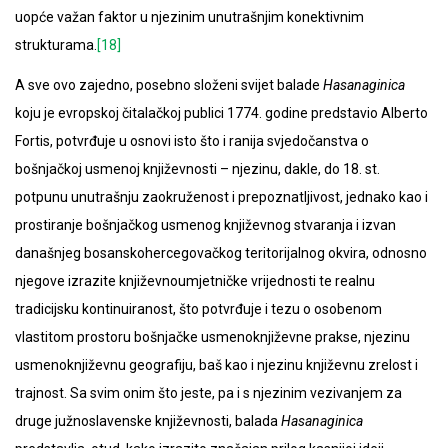
uopće važan faktor u njezinim unutrašnjim konektivnim
strukturama.
[18]
A sve ovo zajedno, posebno složeni svijet balade
Hasanaginica
koju je evropskoj čitalačkoj publici 1774. godine predstavio Alberto
Fortis, potvrđuje u osnovi isto što i ranija svjedočanstva o
bošnjačkoj usmenoj književnosti – njezinu, dakle, do 18. st.
potpunu unutrašnju zaokruženost i prepoznatljivost, jednako kao i
prostiranje bošnjačkog usmenog književnog stvaranja i izvan
današnjeg bosanskohercegovačkog teritorijalnog okvira, odnosno
njegove izrazite književnoumjetničke vrijednosti te realnu
tradicijsku kontinuiranost, što potvrđuje i tezu o osobenom
vlastitom prostoru bošnjačke usmenoknjiževne prakse, njezinu
usmenoknjiževnu geografiju, baš kao i njezinu književnu zrelost i
trajnost. Sa svim onim što jeste, pa i s njezinim vezivanjem za
druge južnoslavenske književnosti, balada
Hasanaginica