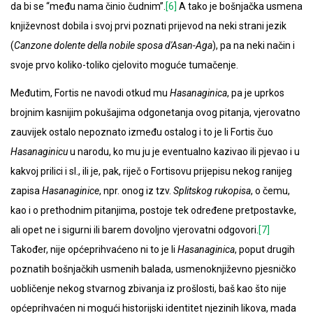
da bi se “među nama činio čudnim”.
[6]
A tako je bošnjačka usmena
književnost dobila i svoj prvi poznati prijevod na neki strani jezik
(
Canzone dolente della nobile sposa d'Asan-Aga
), pa na neki način i
svoje prvo koliko-toliko cjelovito moguće tumačenje.
Međutim, Fortis ne navodi otkud mu
Hasanaginica
, pa je uprkos
brojnim kasnijim pokušajima odgonetanja ovog pitanja, vjerovatno
zauvijek ostalo nepoznato između ostalog i to je li Fortis čuo
Hasanaginicu
u narodu, ko mu ju je eventualno kazivao ili pjevao i u
kakvoj prilici i sl., ili je, pak, riječ o Fortisovu prijepisu nekog ranijeg
zapisa
Hasanaginice
, npr. onog iz tzv.
Splitskog rukopisa
, o čemu,
kao i o prethodnim pitanjima, postoje tek određene pretpostavke,
ali opet ne i sigurni ili barem dovoljno vjerovatni odgovori.
[7]
Također, nije općeprihvaćeno ni to je li
Hasanaginica
, poput drugih
poznatih bošnjačkih usmenih balada, usmenoknjiževno pjesničko
uobličenje nekog stvarnog zbivanja iz prošlosti, baš kao što nije
općeprihvaćen ni mogući historijski identitet njezinih likova, mada