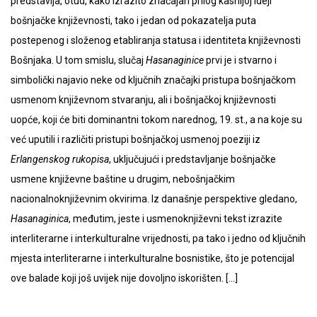
predstavlja, otud, kako izrazito značajan prilog kasnijoj ideji
bošnjačke književnosti, tako i jedan od pokazatelja puta
postepenog i složenog etabliranja statusa i identiteta književnosti
Bošnjaka. U tom smislu, slučaj
Hasanaginice
prvi je i stvarno i
simbolički najavio neke od ključnih značajki pristupa bošnjačkom
usmenom književnom stvaranju, ali i bošnjačkoj književnosti
uopće, koji će biti dominantni tokom narednog, 19. st., a na koje su
već uputili i različiti pristupi bošnjačkoj usmenoj poeziji iz
Erlangenskog rukopisa
, uključujući i predstavljanje bošnjačke
usmene književne baštine u drugim, nebošnjačkim
nacionalnoknjiževnim okvirima. Iz današnje perspektive gledano,
Hasanaginica
, međutim, jeste i usmenoknjiževni tekst izrazite
interliterarne i interkulturalne vrijednosti, pa tako i jedno od ključnih
mjesta interliterarne i interkulturalne bosnistike, što je potencijal
ove balade koji još uvijek nije dovoljno iskorišten. […]